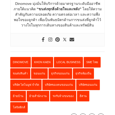
Dinomove มุ่งมั่นให้บริการด้วยมาตรฐานระดับมืออาชีพ
ภายใต้แนวคิด
“ขนส่งทุกสิ่งด้วยใจและพลัง”
โดยให้ความ
สำคัญกับความปลอดภัย ความตรงต่อเวลา และความพึง
พอใจของลูกค้า เพื่อเป็นพันธมิตรด้านการขนส่งที่ลูกค้าไว้
วางใจในทุกการเดินทางของสินค้าและทรัพย์สิน
DINOMOVE
KHON KAEN
LOCAL BUSINESS
SME ไทย
ขนส่งสินค้า
ขอนแก่น
ธุรกิจขอนแก่น
ธุรกิจท้องถิ่น
บริษัท ไดโนมูฟ จำกัด
บริษัทของคนขอนแก่น
บริษัทขอนแก่น
ย้ายบ้าน
ย้ายสำนักงาน
รถรับจ้างขนของ
อีสาน
โลจิสติกส์