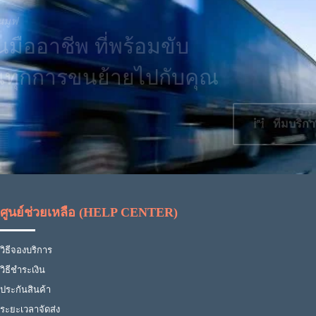
นมูฟ
นมืออาชีพ ที่พร้อมขับ
อนทุกการขนย้ายไปกับคุณ
ทีมบริกา
ศูนย์ช่วยเหลือ (HELP CENTER)
วิธีจองบริการ
วิธีชำระเงิน
ประกันสินค้า
ระยะเวลาจัดส่ง