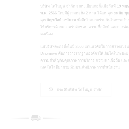
บริษัท ไดโนมูฟ จำกัด จดทะเบียนก่อตั้งเมื่อวันที่
19 พฤ
พ.ศ. 2566
โดยมีผู้ร่วมก่อตั้ง 2 ท่าน ได้แก่ คุณ
ธนชัย ซุ
คุณ
ชัญชวัลย์ วงษ์พรม
ซึ่งมีเป้าหมายร่วมกันในการสร้าง
ให้บริการด้วยความรับผิดชอบ ความซื่อสัตย์ และการพั
ต่อเนื่อง
แม้บริษัทจะก่อตั้งในปี 2566 แต่แนวคิดในการสร้างแบรน
Dinomove
คือการวางรากฐานองค์กรให้เติบโตในระยะย
ความสำคัญกับคุณภาพการบริการ ความน่าเชื่อถือ แล
เทคโนโลยีมาช่วยเพิ่มประสิทธิภาพการดำเนินงาน
ประวัติบริษัท ไดโนมูฟ จำกัด