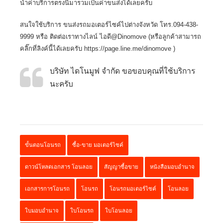
นำค่าบริการตรงนี้มารวมเป็นค่าขนส่งได้เลยครับ
สนใจใช้บริการ
ขนส่งรถมอเตอร์ไซค์ไปต่างจังหวัด
โทร.094-438-
9999 หรือ ติดต่อเราทางไลน์ ไอดี@Dinomove (หรือลูกค้าสามารถ
คลิ๊กที่ลิงค์นี้ได้เลยครับ
https://page.line.me/dinomove
)
บริษัท ไดโนมูฟ จำกัด ขอขอบคุณที่ใช้บริการ
นะครับ
ขั้นตอนโอนรถ
ซื้อ-ขาย มอเตอร์ไซค์
ดาวน์โหลดเอกสาร โอนลอย
สัญญาซื้อขาย
หนังสือมอบอำนาจ
เอกสารการโอนรถ
โอนรถ
โอนรถมอเตอร์ไซค์
โอนลอย
ใบมอบอำนาจ
ใบโอนรถ
ใบโอนลอย