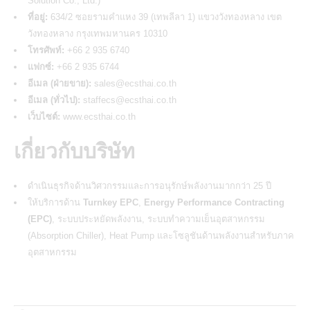
Solution Co., Ltd.)
ที่อยู่:
634/2 ซอยรามคำแหง 39 (เทพลีลา 1) แขวงวังทองหลาง เขต
วังทองหลาง กรุงเทพมหานคร 10310
โทรศัพท์:
+66 2 935 6740
แฟกซ์:
+66 2 935 6744
อีเมล (ฝ่ายขาย):
sales@ecsthai.co.th
อีเมล (ทั่วไป):
staffecs@ecsthai.co.th
เว็บไซต์:
www.ecsthai.co.th
เกี่ยวกับบริษัท
ดำเนินธุรกิจด้านวิศวกรรมและการอนุรักษ์พลังงานมากกว่า 25 ปี
ให้บริการด้าน
Turnkey EPC
,
Energy Performance Contracting
(EPC)
, ระบบประหยัดพลังงาน, ระบบทำความเย็นอุตสาหกรรม
(Absorption Chiller), Heat Pump และโซลูชันด้านพลังงานสำหรับภาค
อุตสาหกรรม