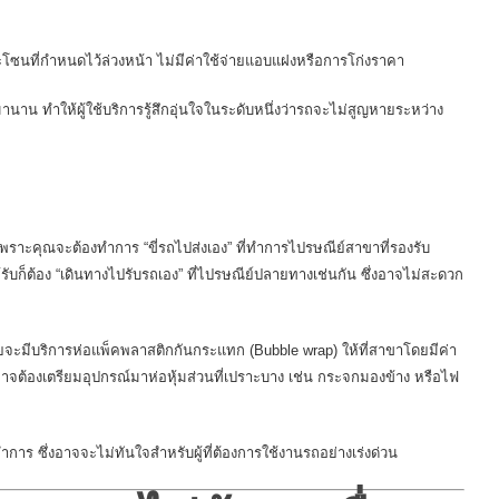
ซนที่กำหนดไว้ล่วงหน้า ไม่มีค่าใช้จ่ายแอบแฝงหรือการโก่งราคา
านาน ทำให้ผู้ใช้บริการรู้สึกอุ่นใจในระดับหนึ่งว่ารถจะไม่สูญหายระหว่าง
ด เพราะคุณจะต้องทำการ “ขี่รถไปส่งเอง” ที่ทำการไปรษณีย์สาขาที่รองรับ
รับก็ต้อง “เดินทางไปรับรถเอง” ที่ไปรษณีย์ปลายทางเช่นกัน ซึ่งอาจไม่สะดวก
จะมีบริการห่อแพ็คพลาสติกกันกระแทก (Bubble wrap) ให้ที่สาขาโดยมีค่า
าจต้องเตรียมอุปกรณ์มาห่อหุ้มส่วนที่เปราะบาง เช่น กระจกมองข้าง หรือไฟ
าร ซึ่งอาจจะไม่ทันใจสำหรับผู้ที่ต้องการใช้งานรถอย่างเร่งด่วน