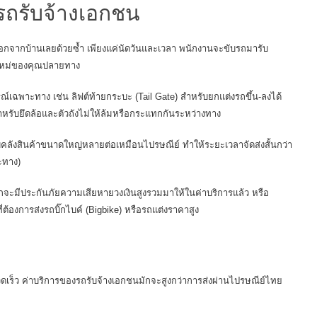
รถรับจ้างเอกชน
อกจากบ้านเลยด้วยซ้ำ เพียงแค่นัดวันและเวลา พนักงานจะขับรถมารับ
งใหม่ของคุณปลายทาง
รณ์เฉพาะทาง เช่น ลิฟต์ท้ายกระบะ (Tail Gate) สำหรับยกแต่งรถขึ้น-ลงได้
ำหรับยึดล้อและตัวถังไม่ให้ล้มหรือกระแทกกันระหว่างทาง
ลังสินค้าขนาดใหญ่หลายต่อเหมือนไปรษณีย์ ทำให้ระยะเวลาจัดส่งสั้นกว่า
ยะทาง)
กจะมีประกันภัยความเสียหายวงเงินสูงรวมมาให้ในค่าบริการแล้ว หรือ
ี่ต้องการ
ส่งรถบิ๊กไบค์ (Bigbike)
หรือรถแต่งราคาสูง
็ว ค่าบริการของรถรับจ้างเอกชนมักจะสูงกว่าการส่งผ่านไปรษณีย์ไทย