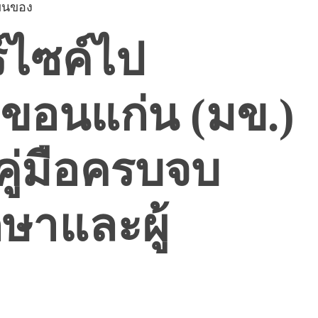
งขนของ
์ไซค์ไป
ขอนแก่น (มข.)
คู่มือครบจบ
กษาและผู้