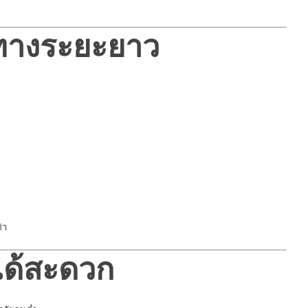
นทางระยะยาว
่า
ได้สะดวก