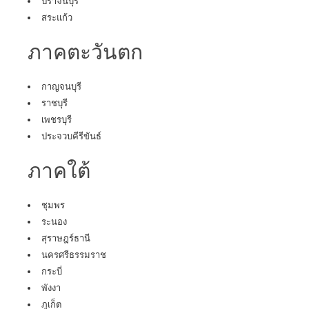
ปราจีนบุรี
สระแก้ว
ภาคตะวันตก
กาญจนบุรี
ราชบุรี
เพชรบุรี
ประจวบคีรีขันธ์
ภาคใต้
ชุมพร
ระนอง
สุราษฎร์ธานี
นครศรีธรรมราช
กระบี่
พังงา
ภูเก็ต