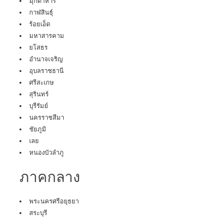
มุกดาหาร
กาฬสินธุ์
ร้อยเอ็ด
มหาสารคาม
ยโสธร
อำนาจเจริญ
อุบลราชธานี
ศรีสะเกษ
สุรินทร์
บุรีรัมย์
นครราชสีมา
ชัยภูมิ
เลย
หนองบัวลำภู
ภาคกลาง
พระนครศรีอยุธยา
สระบุรี