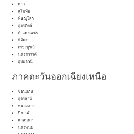
ตาก
สุโขทัย
พิษณุโลก
อุตรดิตถ์
กำแพงเพชร
พิจิตร
เพชรบูรณ์
นครสวรรค์
อุทัยธานี
ภาคตะวันออกเฉียงเหนือ
ขอนแก่น
อุดรธานี
หนองคาย
บึงกาฬ
สกลนคร
นครพนม