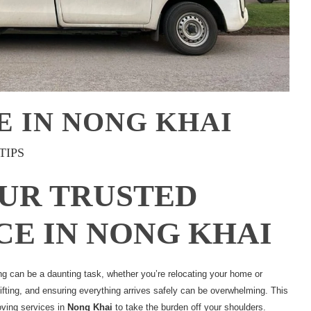
E IN NONG KHAI
TIPS
UR TRUSTED
CE IN NONG KHAI
 can be a daunting task, whether you’re relocating your home or
lifting, and ensuring everything arrives safely can be overwhelming. This
moving services in
Nong Khai
to take the burden off your shoulders.