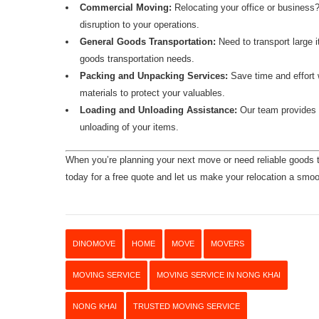
Commercial Moving:
Relocating your office or busine
disruption to your operations.
General Goods Transportation:
Need to transport large i
goods transportation needs.
Packing and Unpacking Services:
Save time and effort 
materials to protect your valuables.
Loading and Unloading Assistance:
Our team provides e
unloading of your items.
When you’re planning your next move or need reliable
goods t
today for a free quote and let us make your relocation a smo
DINOMOVE
HOME
MOVE
MOVERS
MOVING SERVICE
MOVING SERVICE IN NONG KHAI
NONG KHAI
TRUSTED MOVING SERVICE