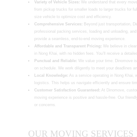
Variety of Vehicle Sizes:
We understand that every move i
from pickup trucks for smaller loads to larger trucks for 
size vehicle to optimize cost and efficiency.
Comprehensive Services:
Beyond just transportation, D
professional packing services, loading and unloading, and
provide a seamless, end-to-end moving experience.
Affordable and Transparent Pricing:
We believe in clear
in Nong Khai, with no hidden fees. You’ll receive a detail
Punctual and Reliable:
We value your time. Dinomove is k
on schedule. We work diligently to meet your deadlines a
Local Knowledge:
As a service operating in
Nong Khai,
w
logistics. This helps us navigate efficiently and ensure ti
Customer Satisfaction Guaranteed:
At Dinomove, custome
moving experience is positive and hassle-free. Our friend
or concerns.
OUR MOVING SERVICES 