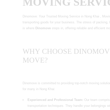
MOVING SERVI
Dinomove: Your Trusted Moving Service in Nong Khai , Moving
transporting goods for your business. The stress of packing, 
is where
Dinomove
steps in, offering reliable and efficient 
WHY CHOOSE DINOMOV
MOVE?
Dinomove is committed to providing top-notch moving solution
for many in Nong Khai:
Experienced and Professional Team:
Our team comprise
transportation techniques. They handle your belongings wit