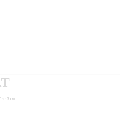
AT
ีข้อดี เช่น: