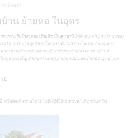
ถรับจ้างอุดร
บ้าน ย้ายหอ ในอุดร
ี
รถกระบะรับจ้างขนของย้ายบ้านในอุดรธานี
อีกด้วยนะครับ สนใจ ขนของ
นะครับ เรารับงานทุกอำเภอในอุดรธานี ไม่ว่าจะเป็นเขต
อำเภอเมือง
ภอโนนสะอาด,อำเภอหนองหาน,อำเภอทุ่งฝน,อำเภอไชยวาน,อำเภอ
น้ำโสม,อำเภอเพ็ญ,อำเภอสร้างคอม,อำเภอหนองแสง,อำเภอนายูง,อำเภอ
ธานี
 หรือติดต่อทางไลน์ ไอดี @Dinomove ได้ทุกวันครับ