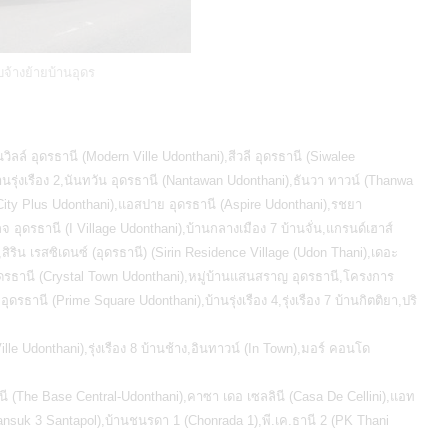
บจ้างย้ายบ้านอุดร
นวิลล์ อุดรธานี (Modern Ville Udonthani),สีวลี อุดรธานี (Siwalee
้านรุ่งเรือง 2,นันทวัน อุดรธานี (Nantawan Udonthani),ธันวา ทาวน์ (Thanwa
ek City Plus Udonthani),แอสปาย อุดรธานี (Aspire Udonthani),รชยา
จ อุดรธานี (I Village Udonthani),บ้านกลางเมือง 7 บ้านจั่น,แกรนด์เฮาส์
สิริน เรสซิเดนซ์ (อุดรธานี) (Sirin Residence Village (Udon Thani),เดอะ
อุดรธานี (Crystal Town Udonthani),หมู่บ้านแสนสราญ อุดรธานี,โครงการ
านี (Prime Square Udonthani),บ้านรุ่งเรือง 4,รุ่งเรือง 7 บ้านกิตติยา,ปริ
ille Udonthani),รุ่งเรือง 8 บ้านช้าง,อินทาวน์ (In Town),มอร์ คอนโด
รธานี (The Base Central-Udonthani),คาซา เดอ เซลลินี (Casa De Cellini),แอท
uk 3 Santapol),บ้านชนรดา 1 (Chonrada 1),พี.เค.ธานี 2 (PK Thani