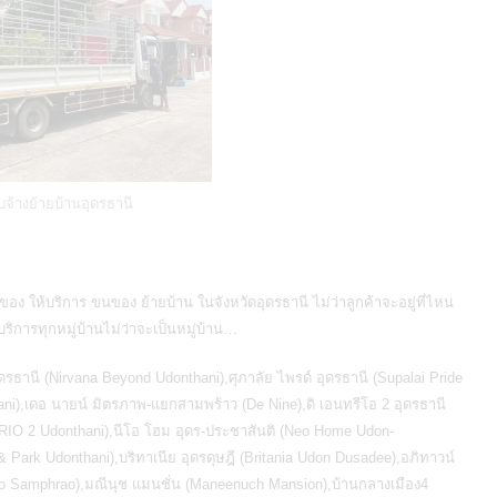
บจ้างย้ายบ้านอุดรธานี
อง ให้บริการ
ขนของ ย้ายบ้าน ในจังหวัดอุดรธานี
ไม่ว่าลูกค้าจะอยู่ที่ไหน
ิการทุกหมู่บ้านไม่ว่าจะเป็นหมู่บ้าน…
ุดรธานี (Nirvana Beyond Udonthani),ศุภาลัย ไพรด์ อุดรธานี (Supalai Pride
hani),เดอ นายน์ มิตรภาพ-แยกสามพร้าว (De Nine),ดิ เอนทรีโอ 2 อุดรธานี
RIO 2 Udonthani),นีโอ โฮม อุดร-ประชาสันติ (Neo Home Udon-
& Park Udonthani),บริทาเนีย อุดรดุษฎี (Britania Udon Dusadee),อภิทาวน์
rio Samphrao),มณีนุช แมนชั่น (Maneenuch Mansion),บ้านกลางเมือง4