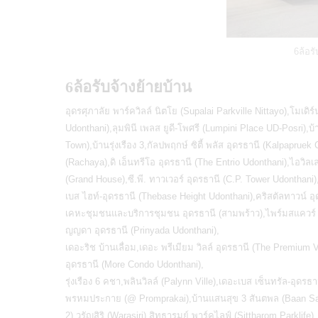
6ล้อรั
6ล้อรับจ้างย้ายบ้าน
อุดรศุภาลัย พาร์ควิลล์ นิตโย (Supalai Parkville Nittayo),โมเดิร์
Udonthani),ลุมพินี เพลส ยูดี-โพศรี (Lumpini Place UD-Posri),บ
Town),บ้านรุ่งเรือง 3,กัลปพฤกษ์ ซิตี้ พลัส อุดรธานี (Kalpapru
(Rachaya),ดิ เอ็นทรีโอ อุดรธานี (The Entrio Udonthani),ไอวิลเล
(Grand House),ซี.พี. ทาวเวอร์ อุดรธานี (C.P. Tower Udonthani),
เบส ไฮท์-อุดรธานี (Thebase Height Udonthani),คริสตัลทาวน์ 
เคหะชุมชนและบริการชุมชน อุดรธานี (สามพร้าว),ไพร์มสแควร์ อุดรธ
ญญดา อุดรธานี (Prinyada Udonthani),
เดอะริช บ้านเลื่อม,เดอะ พรีเมียม วิลล์ อุดรธานี (The Premium V
อุดรธานี (More Condo Udonthani),
รุ่งเรือง 6 คชา,พลินวิลล์ (Palynn Ville),เดอะเบส เซ็นทรัล-อุด
พรหมประกาย (@ Promprakai),บ้านแสนสุข 3 สันตพล (Baan Sans
2),วรัญสิริ (Warasiri),สิทธารมย์ พาร์คไลฟ์ (Sittharom Parklife)