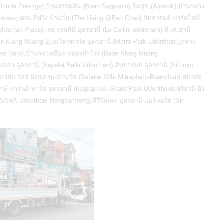
irinda Prestige),บ้านสรรพสิน (Baan Sappasin),อิ่มสุข (Aimsuk),บ้านกลาง
ana),เดอะลีฟวิ่ง บ้านจั่น (The Living @Ban Chan),สิทธารมย์ ปาร์คไลฟ์
achart Place),เลอ เซลลินี อุดรธานี (Le Cellini udonthani),พี.เค.ธานี
an Klang Muang 2),เมโทรพาร์ค อุดรธานี (Metro Park Udonthani),กลาง
Sirin Nara),บ้านกลางเมือง หนองสำโรง (Baan Klang Muang
เบลล่า อุดรธานี (Supalai Bella Udonthani),สิทธารมย์ อุดรธานี (Sittirom
ลัย วิลล์ มิตรภาพ-บ้านจั่น (Supalai Ville Mitrapharp-Baanchan),ศุภาลัย
ฤกษ์ แกรนด์ พาร์ค อุดรธานี (Kalpapruek Grand Park Udonthani),ศรีธานี อิง
์พอร์ต (Siri