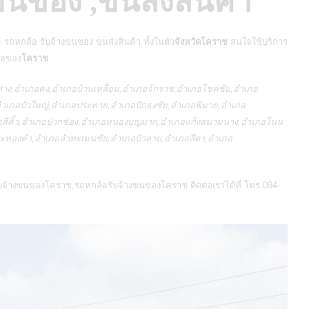
ขนของ ,ขนส่งสินค้า
 รถหกล้อ รับจ้างขนของ ขนส่งสินค้า ทั้งในตัว
จังหวัดโคราช
สนใจใช้บริการ
เภอของ
โคราช
งสาง,อำเภอคง,อำเภอบ้านเหลื่อม,อำเภอจักราช,อำเภอโชคชัย,อำเภอ
เภอบัวใหญ่,อำเภอประทาย,อำเภอปักธงชัย,อำเภอพิมาย,อำเภอ
อสีคิ้ว,อำเภอปากช่อง,อำเภอหนองบุญมาก,อำเภอแก้งสนามนาง,อำเภอโนน
อพระทองคำ,อำเภอลำทะเมนชัย,อำเภอบัวลาย,อำเภอสีดา,อำเภอ
บจ้างขนของโคราช
,
รถหกล้อรับจ้างขนของโคราช
ติดต่อเราได้ที่ โทร.094-