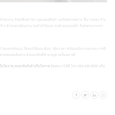
ำนักงาน รับส่งสินค้าฯลฯ บูธแสดงสินค้า บอร์ดนิทรรศการ ชั้นวางของ ร้าน
่อสร้าง ย้ายแคมป์คนงาน ขนย้ายไม้แบบ ขนย้ายแบบเหล็ก รับส่งคนงานฯลฯ
าของรถขับเอง) ใส่ของได้เยอะคุ้มค่ าคุ้มราคา พร้อมพนักงานยกของ กรณี
่วง!ตลอดเส้นทาง ด้วยคนขับที่ชำนาญทางเป็นอย่างดี
งในโคราช,รถหกล้อรับจ้างในโคราช
ติดต่อเราได้ที่ โทร.094-438-9999 หรือ