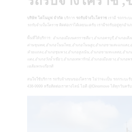
รถรับจ้างโคราช ,
บริษัท ไดโนมูฟ จำกัด
บริการ
รถรับจ้างใ
น
โคราช
เรามี รถกระบะ
รถรับจ้างในโคราช
ติดต่อเราได้เลยนะครับ เรามีรถรับอยู่ทุกอำ
พื้นที่ให้บริการ:
อำเภอเมืองนครราชสีมา,อำเภอครบุรี,อำเภอเสิ
ด่านขุนทด,อำเภอโนนไทย,อำเภอโนนสูง,อำเภอขามสะแกแสง,อำ
ห้วยแถลง,อำเภอชุมพวง,อำเภอสูงเนิน,อำเภอขามทะเลสอ,อำเภ
แดง,อำเภอวังน้ำเขียว,อำเภอเทพารักษ์,อำเภอเมืองยาง,อำเภ
เฉลิมพระเกียรติ
สนใจใช้บริการ
รถรับจ้างขนของโคราช
ไม่ว่าจะเป็น
รถกระบะรั
438-9999 หรือติดต่อเราทางไลน์ ไอดี
@Dinomove
ได้ทุกวันครับ