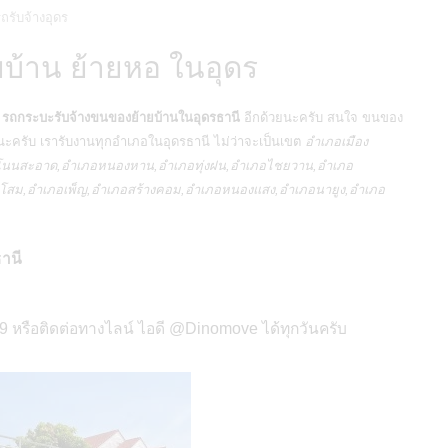
ถรับจ้างอุดร
บ้าน ย้ายหอ ในอุดร
ี
รถกระบะรับจ้างขนของย้ายบ้านในอุดรธานี
อีกด้วยนะครับ สนใจ ขนของ
นะครับ เรารับงานทุกอำเภอในอุดรธานี ไม่ว่าจะเป็นเขต
อำเภอเมือง
ภอโนนสะอาด,อำเภอหนองหาน,อำเภอทุ่งฝน,อำเภอไชยวาน,อำเภอ
น้ำโสม,อำเภอเพ็ญ,อำเภอสร้างคอม,อำเภอหนองแสง,อำเภอนายูง,อำเภอ
ธานี
 หรือติดต่อทางไลน์ ไอดี @Dinomove ได้ทุกวันครับ