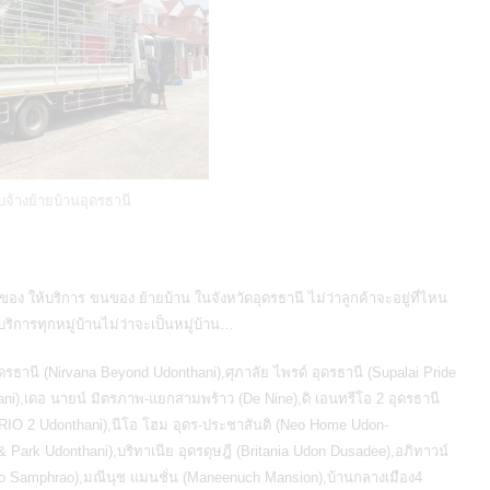
บจ้างย้ายบ้านอุดรธานี
อง ให้บริการ
ขนของ ย้ายบ้าน ในจังหวัดอุดรธานี
ไม่ว่าลูกค้าจะอยู่ที่ไหน
ิการทุกหมู่บ้านไม่ว่าจะเป็นหมู่บ้าน…
ุดรธานี (Nirvana Beyond Udonthani),ศุภาลัย ไพรด์ อุดรธานี (Supalai Pride
hani),เดอ นายน์ มิตรภาพ-แยกสามพร้าว (De Nine),ดิ เอนทรีโอ 2 อุดรธานี
RIO 2 Udonthani),นีโอ โฮม อุดร-ประชาสันติ (Neo Home Udon-
& Park Udonthani),บริทาเนีย อุดรดุษฎี (Britania Udon Dusadee),อภิทาวน์
rio Samphrao),มณีนุช แมนชั่น (Maneenuch Mansion),บ้านกลางเมือง4