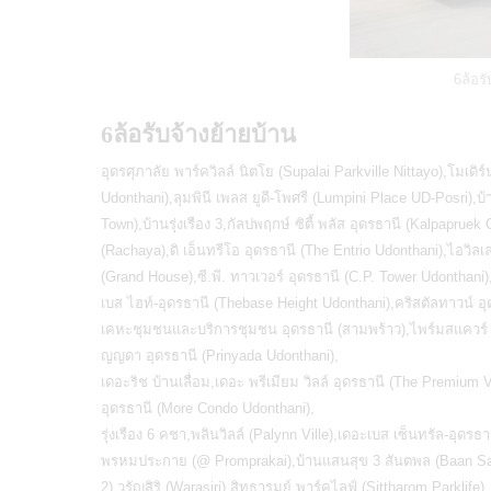
6ล้อรั
6ล้อรับจ้างย้ายบ้าน
อุดรศุภาลัย พาร์ควิลล์ นิตโย (Supalai Parkville Nittayo),โมเดิร์
Udonthani),ลุมพินี เพลส ยูดี-โพศรี (Lumpini Place UD-Posri),บ
Town),บ้านรุ่งเรือง 3,กัลปพฤกษ์ ซิตี้ พลัส อุดรธานี (Kalpapru
(Rachaya),ดิ เอ็นทรีโอ อุดรธานี (The Entrio Udonthani),ไอวิลเล
(Grand House),ซี.พี. ทาวเวอร์ อุดรธานี (C.P. Tower Udonthani),
เบส ไฮท์-อุดรธานี (Thebase Height Udonthani),คริสตัลทาวน์ 
เคหะชุมชนและบริการชุมชน อุดรธานี (สามพร้าว),ไพร์มสแควร์ อุดรธ
ญญดา อุดรธานี (Prinyada Udonthani),
เดอะริช บ้านเลื่อม,เดอะ พรีเมียม วิลล์ อุดรธานี (The Premium V
อุดรธานี (More Condo Udonthani),
รุ่งเรือง 6 คชา,พลินวิลล์ (Palynn Ville),เดอะเบส เซ็นทรัล-อุด
พรหมประกาย (@ Promprakai),บ้านแสนสุข 3 สันตพล (Baan Sans
2),วรัญสิริ (Warasiri),สิทธารมย์ พาร์คไลฟ์ (Sittharom Parklife)