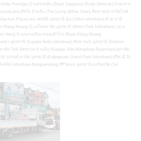
irinda Prestige),บ้านสรรพสิน (Baan Sappasin),อิ่มสุข (Aimsuk),บ้านกลาง
ana),เดอะลีฟวิ่ง บ้านจั่น (The Living @Ban Chan),สิทธารมย์ ปาร์คไลฟ์
achart Place),เลอ เซลลินี อุดรธานี (Le Cellini udonthani),พี.เค.ธานี
an Klang Muang 2),เมโทรพาร์ค อุดรธานี (Metro Park Udonthani),กลาง
Sirin Nara),บ้านกลางเมือง หนองสำโรง (Baan Klang Muang
เบลล่า อุดรธานี (Supalai Bella Udonthani),สิทธารมย์ อุดรธานี (Sittirom
ลัย วิลล์ มิตรภาพ-บ้านจั่น (Supalai Ville Mitrapharp-Baanchan),ศุภาลัย
ฤกษ์ แกรนด์ พาร์ค อุดรธานี (Kalpapruek Grand Park Udonthani),ศรีธานี อิง
์พอร์ต (Siri