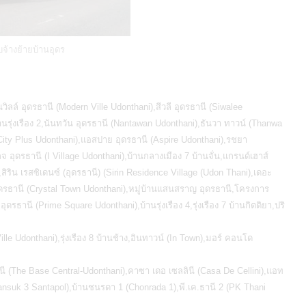
บจ้างย้ายบ้านอุดร
นวิลล์ อุดรธานี (Modern Ville Udonthani),สีวลี อุดรธานี (Siwalee
้านรุ่งเรือง 2,นันทวัน อุดรธานี (Nantawan Udonthani),ธันวา ทาวน์ (Thanwa
ek City Plus Udonthani),แอสปาย อุดรธานี (Aspire Udonthani),รชยา
จ อุดรธานี (I Village Udonthani),บ้านกลางเมือง 7 บ้านจั่น,แกรนด์เฮาส์
สิริน เรสซิเดนซ์ (อุดรธานี) (Sirin Residence Village (Udon Thani),เดอะ
อุดรธานี (Crystal Town Udonthani),หมู่บ้านแสนสราญ อุดรธานี,โครงการ
านี (Prime Square Udonthani),บ้านรุ่งเรือง 4,รุ่งเรือง 7 บ้านกิตติยา,ปริ
ille Udonthani),รุ่งเรือง 8 บ้านช้าง,อินทาวน์ (In Town),มอร์ คอนโด
รธานี (The Base Central-Udonthani),คาซา เดอ เซลลินี (Casa De Cellini),แอท
uk 3 Santapol),บ้านชนรดา 1 (Chonrada 1),พี.เค.ธานี 2 (PK Thani