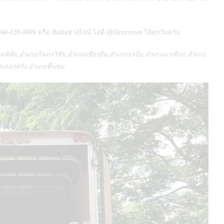
.094-438-9999 หรือ ติดต่อทางไลน์ ไอดี
@Dinomove
ได้ทุกวันครับ
ิสัย,อำเภอกันทรวิชัย,อำเภอเชียงยืน,อำเภอบรบือ,อำเภอนาเชือก,อำเภอ
ำเภอกุดรัง,อำเภอชื่นชม