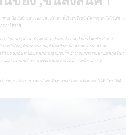
ขนของ ,ขนส่งสินค้า
 รถหกล้อ รับจ้างขนของ ขนส่งสินค้า ทั้งในตัว
จังหวัดโคราช
สนใจใช้บริการ
เภอของ
โคราช
งสาง,อำเภอคง,อำเภอบ้านเหลื่อม,อำเภอจักราช,อำเภอโชคชัย,อำเภอ
เภอบัวใหญ่,อำเภอประทาย,อำเภอปักธงชัย,อำเภอพิมาย,อำเภอ
อสีคิ้ว,อำเภอปากช่อง,อำเภอหนองบุญมาก,อำเภอแก้งสนามนาง,อำเภอโนน
อพระทองคำ,อำเภอลำทะเมนชัย,อำเภอบัวลาย,อำเภอสีดา,อำเภอ
บจ้างขนของโคราช
,
รถหกล้อรับจ้างขนของโคราช
ติดต่อเราได้ที่ โทร.094-