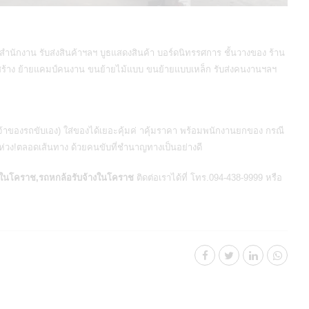
ำนักงาน รับส่งสินค้าฯลฯ บูธแสดงสินค้า บอร์ดนิทรรศการ ชั้นวางของ ร้าน
่อสร้าง ย้ายแคมป์คนงาน ขนย้ายไม้แบบ ขนย้ายแบบเหล็ก รับส่งคนงานฯลฯ
าของรถขับเอง) ใส่ของได้เยอะคุ้มค่ าคุ้มราคา พร้อมพนักงานยกของ กรณี
่วง!ตลอดเส้นทาง ด้วยคนขับที่ชำนาญทางเป็นอย่างดี
งในโคราช,รถหกล้อรับจ้างในโคราช
ติดต่อเราได้ที่ โทร.094-438-9999 หรือ