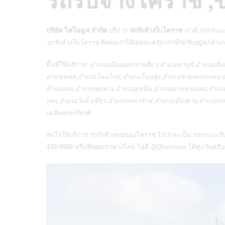
รถรับจ้างโคราช ,
บริษัท ไดโนมูฟ จำกัด
บริการ
รถรับจ้างใ
น
โคราช
เรามี รถกระบะ
รถรับจ้างในโคราช
ติดต่อเราได้เลยนะครับ เรามีรถรับอยู่ทุกอำ
พื้นที่ให้บริการ:
อำเภอเมืองนครราชสีมา,อำเภอครบุรี,อำเภอเสิ
ด่านขุนทด,อำเภอโนนไทย,อำเภอโนนสูง,อำเภอขามสะแกแสง,อำ
ห้วยแถลง,อำเภอชุมพวง,อำเภอสูงเนิน,อำเภอขามทะเลสอ,อำเภ
แดง,อำเภอวังน้ำเขียว,อำเภอเทพารักษ์,อำเภอเมืองยาง,อำเภ
เฉลิมพระเกียรติ
สนใจใช้บริการ
รถรับจ้างขนของโคราช
ไม่ว่าจะเป็น
รถกระบะรั
438-9999 หรือติดต่อเราทางไลน์ ไอดี
@Dinomove
ได้ทุกวันครับ