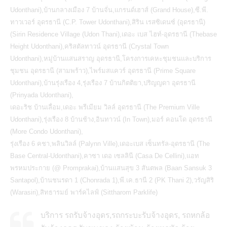
Udonthani),บ้านกลางเมือง 7 บ้านจั่น,แกรนด์เฮาส์ (Grand House),ซี.พี.
ทาวเวอร์ อุดรธานี (C.P. Tower Udonthani),สิริน เรสซิเดนซ์ (อุดรธานี)
(Sirin Residence Village (Udon Thani),เดอะ เบส ไฮท์-อุดรธานี (Thebase
Height Udonthani),คริสตัลทาวน์ อุดรธานี (Crystal Town
Udonthani),หมู่บ้านแสนสราญ อุดรธานี,โครงการเคหะชุมชนและบริการ
ชุมชน อุดรธานี (สามพร้าว),ไพร์มสแควร์ อุดรธานี (Prime Square
Udonthani),บ้านรุ่งเรือง 4,รุ่งเรือง 7 บ้านกิตติยา,ปริญญดา อุดรธานี
(Prinyada Udonthani),
เดอะริช บ้านเลื่อม,เดอะ พรีเมียม วิลล์ อุดรธานี (The Premium Ville
Udonthani),รุ่งเรือง 8 บ้านช้าง,อินทาวน์ (In Town),มอร์ คอนโด อุดรธานี
(More Condo Udonthani),
รุ่งเรือง 6 คชา,พลินวิลล์ (Palynn Ville),เดอะเบส เซ็นทรัล-อุดรธานี (The
Base Central-Udonthani),คาซา เดอ เซลลินี (Casa De Cellini),แอท
พรหมประกาย (@ Promprakai),บ้านแสนสุข 3 สันตพล (Baan Sansuk 3
Santapol),บ้านชนรดา 1 (Chonrada 1),พี.เค.ธานี 2 (PK Thani 2),วรัญสิริ
(Warasiri),สิทธารมย์ พาร์คไลฟ์ (Sittharom Parklife)
บริการ รถรับจ้างอุดร,รถกระบะรับจ้างอุดร, รถหกล้อ