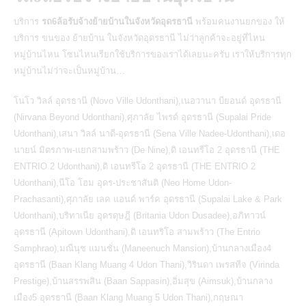
บริการ
รถ6ล้อรับจ้างย้ายบ้านในจังหวัดอุดรธานี
พร้อมคนงานยกของ ให้
บริการ
ขนของ ย้ายบ้าน ในจังหวัดอุดรธานี
ไม่ว่าลูกค้าจะอยู่ที่ไหน
หมู่บ้านไหน โซนไหนเรียกใช้บริการของเราได้เลยนะครับ เราให้บริการทุก
หมู่บ้านไม่ว่าจะเป็นหมู่บ้าน…
โนโว วิลล์ อุดรธานี (Novo Ville Udonthani),เนอวานา บียอนด์ อุดรธานี
(Nirvana Beyond Udonthani),ศุภาลัย ไพรด์ อุดรธานี (Supalai Pride
Udonthani),เสนา วิลล์ นาดี-อุดรธานี (Sena Ville Nadee-Udonthani),เดอ
นายน์ มิตรภาพ-แยกสามพร้าว (De Nine),ดิ เอนทรีโอ 2 อุดรธานี (THE
ENTRIO 2 Udonthani),ดิ เอนทรีโอ 2 อุดรธานี (THE ENTRIO 2
Udonthani),นีโอ โฮม อุดร-ประชาสันติ (Neo Home Udon-
Prachasanti),ศุภาลัย เลค แอนด์ พาร์ค อุดรธานี (Supalai Lake & Park
Udonthani),บริทาเนีย อุดรดุษฎี (Britania Udon Dusadee),อภิทาวน์
อุดรธานี (Apitown Udonthani),ดิ เอนทริโอ สามพร้าว (The Entrio
Samphrao),มณีนุช แมนชั่น (Maneenuch Mansion),บ้านกลางเมือง4
อุดรธานี (Baan Klang Muang 4 Udon Thani),วิรินดา เพรสทีจ (Virinda
Prestige),บ้านสรรพสิน (Baan Sappasin),อิ่มสุข (Aimsuk),บ้านกลาง
เมือง5 อุดรธานี (Baan Klang Muang 5 Udon Thani),กฤษณา