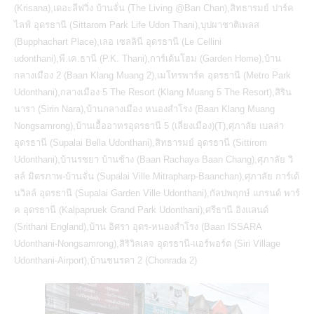
(Krisana),เดอะลีฟวิ่ง บ้านจั่น (The Living @Ban Chan),สิทธารมย์ ปาร์ค
ไลฟ์ อุดรธานี (Sittarom Park Life Udon Thani),บุปผาชาติเพลส
(Bupphachart Place),เลอ เซลลินี อุดรธานี (Le Cellini
udonthani),พี.เค.ธานี (P.K. Thani),การ์เด้นโฮม (Garden Home),บ้าน
กลางเมือง 2 (Baan Klang Muang 2),เมโทรพาร์ค อุดรธานี (Metro Park
Udonthani),กลางเมือง 5 The Resort (Klang Muang 5 The Resort),สิริน
นารา (Sirin Nara),บ้านกลางเมือง หนองสำโรง (Baan Klang Muang
Nongsamrong),บ้านเอื้ออาทรอุดรธานี 5 (เลี่ยงเมือง)(T),ศุภาลัย เบลล่า
อุดรธานี (Supalai Bella Udonthani),สิทธารมย์ อุดรธานี (Sittirom
Udonthani),บ้านรชยา บ้านช้าง (Baan Rachaya Baan Chang),ศุภาลัย วิ
ลล์ มิตรภาพ-บ้านจั่น (Supalai Ville Mitrapharp-Baanchan),ศุภาลัย การ์เด้
นวิลล์ อุดรธานี (Supalai Garden Ville Udonthani),กัลปพฤกษ์ แกรนด์ พาร์
ค อุดรธานี (Kalpapruek Grand Park Udonthani),ศรีธานี อิงแลนด์
(Srithani England),บ้าน อิศรา อุดร-หนองสำโรง (Baan ISSARA‏
Udonthani-Nongsamrong),สิริวิลเลจ อุดรธานี-แอร์พอร์ต (Siri Village
Udonthani-Airport),
บ้านชนรดา
2 (Chonrada 2)