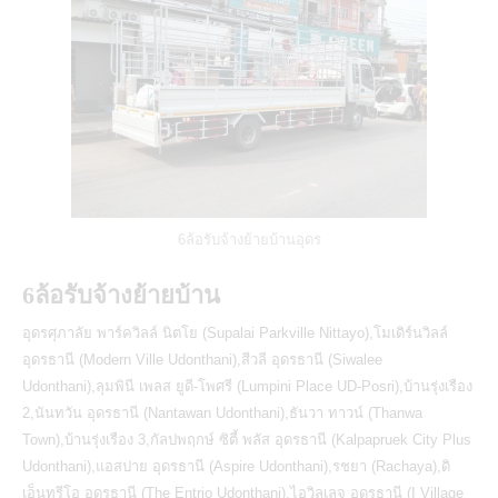
6ล้อรับจ้างย้ายบ้านอุดร
6ล้อรับจ้างย้ายบ้าน
อุดรศุภาลัย พาร์ควิลล์ นิตโย (Supalai Parkville Nittayo),โมเดิร์นวิลล์
อุดรธานี (Modern Ville Udonthani),สีวลี อุดรธานี (Siwalee
Udonthani),ลุมพินี เพลส ยูดี-โพศรี (Lumpini Place UD-Posri),บ้านรุ่งเรือง
2,นันทวัน อุดรธานี (Nantawan Udonthani),ธันวา ทาวน์ (Thanwa
Town),บ้านรุ่งเรือง 3,กัลปพฤกษ์ ซิตี้ พลัส อุดรธานี (Kalpapruek City Plus
Udonthani),แอสปาย อุดรธานี (Aspire Udonthani),รชยา (Rachaya),ดิ
เอ็นทรีโอ อุดรธานี (The Entrio Udonthani),ไอวิลเลจ อุดรธานี (I Village