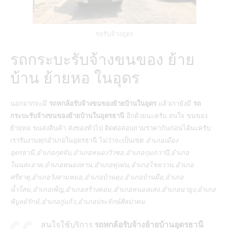
รถรับจ้างอุดร
รถกระบะรับจ้างขนของ ย้าย
บ้าน ย้ายหอ ในอุดร
นอกจากจะมี
รถหกล้อรับจ้างขนของย้ายบ้านในอุดร
แล้วเรายังมี
รถ
กระบะรับจ้างขนของย้ายบ้านในอุดรธานี
อีกด้วยนะครับ สนใจ ขนของ
ย้ายหอ ขนส่งสินค้า ส่งของทั่วไป ติดต่อสอบถามราคากันก่อนได้นะครับ
เรารับงานทุกอำเภอในอุดรธานี ไม่ว่าจะเป็นเขต
อำเภอเมือง
อุดรธานี,อำเภอกุดจับ,อำเภอหนองวัวซอ,อำเภอกุมภวาปี,อำเภอ
โนนสะอาด,อำเภอหนองหาน,อำเภอทุ่งฝน,อำเภอไชยวาน,อำเภอ
ศรีธาตุ,อำเภอวังสามหมอ,อำเภอบ้านดุง,อำเภอบ้านผือ,อำเภอ
น้ำโสม,อำเภอเพ็ญ,อำเภอสร้างคอม,อำเภอหนองแสง,อำเภอนายูง,อำเภอ
พิบูลย์รักษ์,อำเภอกู่แก้ว,อำเภอประจักษ์ศิลปาคม
สนใจใช้บริการ
รถหกล้อรับจ้างย้ายบ้านอุดรธานี