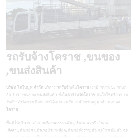
รถรับจ้างโคราช ,ขนของ
,ขนส่งสินค้า
บริษัท ไดโนมูฟ จำกัด
บริการ
รถรับจ้างใ
น
โคราช
เรามี รถกระบะ รถหก
ล้อ รับจ้างขนของ ขนส่งสินค้า ทั้งในตัว
จังหวัดโคราช
สนใจใช้บริการ
รถ
รับจ้างในโคราช
ติดต่อเราได้เลยนะครับ เรามีรถรับอยู่ทุกอำเภอของ
โคราช
พื้นที่ให้บริการ:
อำเภอเมืองนครราชสีมา,อำเภอครบุรี,อำเภอ
เสิงสาง,อำเภอคง,อำเภอบ้านเหลื่อม,อำเภอจักราช,อำเภอโชคชัย,อำเภอ