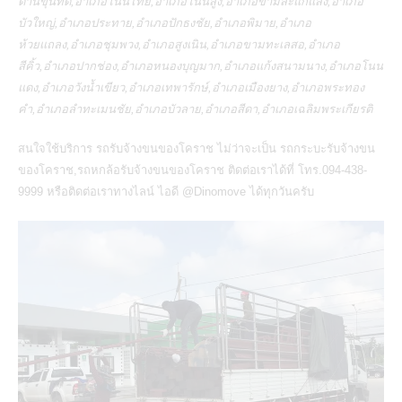
ด่านขุนทด,อำเภอโนนไทย,อำเภอโนนสูง,อำเภอขามสะแกแสง,อำเภอ
บัวใหญ่,อำเภอประทาย,อำเภอปักธงชัย,อำเภอพิมาย,อำเภอ
ห้วยแถลง,อำเภอชุมพวง,อำเภอสูงเนิน,อำเภอขามทะเลสอ,อำเภอ
สีคิ้ว,อำเภอปากช่อง,อำเภอหนองบุญมาก,อำเภอแก้งสนามนาง,อำเภอโนน
แดง,อำเภอวังน้ำเขียว,อำเภอเทพารักษ์,อำเภอเมืองยาง,อำเภอพระทอง
คำ,อำเภอลำทะเมนชัย,อำเภอบัวลาย,อำเภอสีดา,อำเภอเฉลิมพระเกียรติ
สนใจใช้บริการ
รถรับจ้างขนของโคราช
ไม่ว่าจะเป็น
รถกระบะรับจ้างขน
ของโคราช
,
รถหกล้อรับจ้างขนของโคราช
ติดต่อเราได้ที่ โทร.094-438-
9999 หรือติดต่อเราทางไลน์ ไอดี
@Dinomove
ได้ทุกวันครับ