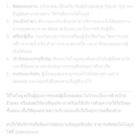
ติดต่อสอบถาม:
แจ้งรายละเอียดเกี่ยวกับตู้เย็นของคุณ (ขนาด, รุ่น) และ
ที่อยู่ต้นทาง-ปลายทาง ให้กับทีมงานไดโนมูฟ
ประเมินราคา:
ทีมงานจะประเมินราคาค่าบริการและแจ้งให้คุณทราบ
หากคุณตกลง เราจะนัดหมายวันและเวลาในการเข้ารับตู้เย็น
เตรียมตู้เย็น:
ก่อนวันขนส่ง กรุณาเตรียมตู้เย็นให้พร้อม โดยการถอด
ปลั๊ก ละลายน้ำแข็ง ทำความสะอาดภายใน และนำสิ่งของออกจากตู้
เย็นให้หมด
เข้ารับและบรรจุหีบห่อ:
ทีมงานไดโนมูฟจะเดินทางไปรับตู้เย็นตามวัน
เวลาที่นัดหมาย และดำเนินการบรรจุหีบห่ออย่างมืออาชีพ
ขนส่งและจัดส่ง:
ตู้เย็นของคุณจะถูกขนส่งไปยังปลายทางอย่าง
ปลอดภัย และจัดส่งถึงมือคุณตามที่อยู่ที่ระบุไว้
ให้ไดโนมูฟเป็นผู้ดูแลการขนส่งตู้เย็นของคุณ
ไม่ว่าจะเป็นการย้ายบ้าน
ย้ายหอ หรือส่งต่อให้คนที่คุณรัก เราพร้อมให้บริการด้วยความใส่ใจในทุก
ขั้นตอน เพื่อให้คุณคลายความกังวลและมั่นใจในทุกการเคลื่อนย้าย
สนใจใช้บริการหรือต้องการสอบถามข้อมูลเพิ่มเติม สามารถติดต่อไดโนมูฟ
ได้ที่
@dinomove