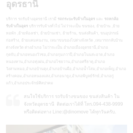
อุดรธานี
บริการ
รถรับจ้างอุดรธานี
เรามี
รถกระบะรับจ้างในอุดร
และ
รถหกล้อ
รับจ้างในอุดร
บริการรับจ้างทั่วไป ไม่ว่าจะเป็น ขนของ, ย้ายบ้าน ,ย้าย
หอพัก ,ย้ายห้องเช่า, ย้ายบ้านเช่า, ย้ายร้าน, ขนส่งสินค้า, ขนอุปกรณ์
ก่อสร้าง, ย้ายแคมคนงาน, เหมาขนของไปต่างจังหวัด ,เหมารถกลับบ้าน
ต่างจังหวัด ต่างอำเภอ ไม่ว่าจะเป็น อำเภอเมืองอุดรธานี,อำเภอ
กุดจับ,อำเภอหนองวัวซอ,อำเภอกุมภวาปี,อำเภอโนนสะอาด,อำเภอ
หนองหาน,อำเภอทุ่งฝน,อำเภอไชยวาน,อำเภอศรีธาตุ,อำเภอ
วังสามหมอ,อำเภอบ้านดุง,อำเภอบ้านผือ,อำเภอน้ำโสม,อำเภอเพ็ญ,อำเภอ
สร้างคอม,อำเภอหนองแสง,อำเภอนายูง,อำเภอพิบูลย์รักษ์,อำเภอกู่
แก้ว,อำเภอประจักษ์ศิลปาคม
สนใจใช้บริการ รถรับจ้างขนของ ขนส่งสินค้า ใน
จังหวัดอุดรธานี ติดต่อเราได้ที่ โทร.094-438-9999
หรือติดต่อทาง Line:@dinomove ได้ทุกวันครับ.