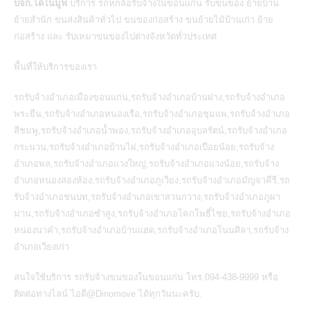
บจก.ไดโนมูฟ
บริการ
รถหกล้อรับจ้างในขอนแก่น
รับขนของ ย้ายบ้าน
ย้ายสำนัก ขนส่งสินค้าทั่วไป ขนของก่อสร้าง ขนย้ายไม้บ้านเก่า ย้าย
ก่อสร้าง และ รับเหมาขนของไปต่างจังหวัดทั่วประเทศ
พื้นที่ให้บริการของเรา
รถรับจ้างอำเภอเมืองขอนแก่น,รถรับจ้างอำเภอบ้านฝาง,รถรับจ้างอำเภอ
พระยืน,รถรับจ้างอำเภอหนองเรือ,รถรับจ้างอำเภอชุมแพ,รถรับจ้างอำเภอ
สีชมพู,รถรับจ้างอำเภอน้ำพอง,รถรับจ้างอำเภออุบลรัตน์,รถรับจ้างอำเภอ
กระนวน,รถรับจ้างอำเภอบ้านไผ่,รถรับจ้างอำเภอเปือยน้อย,รถรับจ้าง
อำเภอพล,รถรับจ้างอำเภอแวงใหญ่,รถรับจ้างอำเภอแวงน้อย,รถรับจ้าง
อำเภอหนองสองห้อง,รถรับจ้างอำเภอภูเวียง,รถรับจ้างอำเภอมัญจาคีรี,รถ
รับจ้างอำเภอชนบท,รถรับจ้างอำเภอเขาสวนกวาง,รถรับจ้างอำเภอภูผา
ม่าน,รถรับจ้างอำเภอซำสูง,รถรับจ้างอำเภอโคกโพธิ์ไชย,รถรับจ้างอำเภอ
หนองนาคำ,รถรับจ้างอำเภอบ้านแฮด,รถรับจ้างอำเภอโนนศิลา,รถรับจ้าง
อำเภอเวียงเก่า
สนใจใช้บริการ
รถรับจ้างขนของในขอนแก่น
โทร.094-438-9999 หรือ
ติดต่อทางไลน์ ไอดี@Dinomove ได้ทุกวันนะครับ.