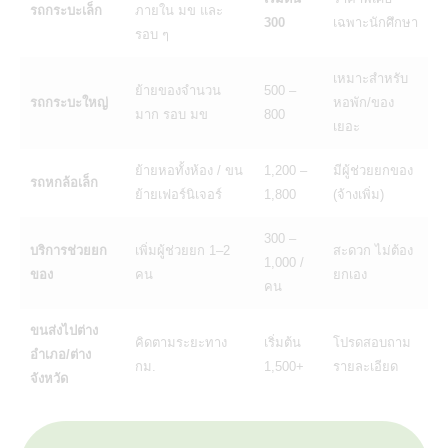
รถกระบะเล็ก
ภายใน มข และ
300
เฉพาะนักศึกษา
รอบ ๆ
เหมาะสำหรับ
ย้ายของจำนวน
500 –
รถกระบะใหญ่
หอพัก/ของ
มาก รอบ มข
800
เยอะ
ย้ายหอทั้งห้อง / ขน
1,200 –
มีผู้ช่วยยกของ
รถหกล้อเล็ก
ย้ายเฟอร์นิเจอร์
1,800
(จ้างเพิ่ม)
300 –
บริการช่วยยก
เพิ่มผู้ช่วยยก 1–2
สะดวก ไม่ต้อง
1,000 /
ของ
คน
ยกเอง
คน
ขนส่งไปต่าง
คิดตามระยะทาง
เริ่มต้น
โปรดสอบถาม
อำเภอ/ต่าง
กม.
1,500+
รายละเอียด
จังหวัด