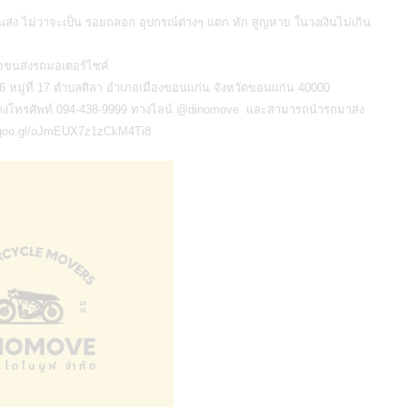
ง ไม่ว่าจะเป็น รอยถลอก อุปกรณ์ต่างๆ แตก หัก สูญหาย ในวงเงินไม่เกิน
จขนส่งรถมอเตอร์ไซค์
่ 496 หมู่ที่ 17 ตำบลศิลา อำเภอเมืองขอนแก่น จังหวัดขอนแก่น 40000
ด้ทางโทรศัพท์ 094-438-9999 ทางไลน์ @dinomove และสามารถนำรถมาส่ง
.goo.gl/oJmEUX7z1zCkM4Ti8