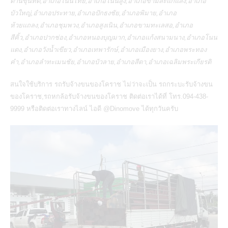
ด่านขุนทด,อำเภอโนนไทย,อำเภอโนนสูง,อำเภอขามสะแกแสง,อำเภอ
บัวใหญ่,อำเภอประทาย,อำเภอปักธงชัย,อำเภอพิมาย,อำเภอ
ห้วยแถลง,อำเภอชุมพวง,อำเภอสูงเนิน,อำเภอขามทะเลสอ,อำเภอ
สีคิ้ว,อำเภอปากช่อง,อำเภอหนองบุญมาก,อำเภอแก้งสนามนาง,อำเภอโนน
แดง,อำเภอวังน้ำเขียว,อำเภอเทพารักษ์,อำเภอเมืองยาง,อำเภอพระทอง
คำ,อำเภอลำทะเมนชัย,อำเภอบัวลาย,อำเภอสีดา,อำเภอเฉลิมพระเกียรติ
สนใจใช้บริการ
รถรับจ้างขนของโคราช
ไม่ว่าจะเป็น
รถกระบะรับจ้างขน
ของโคราช
,
รถหกล้อรับจ้างขนของโคราช
ติดต่อเราได้ที่ โทร.094-438-
9999 หรือติดต่อเราทางไลน์ ไอดี
@Dinomove
ได้ทุกวันครับ