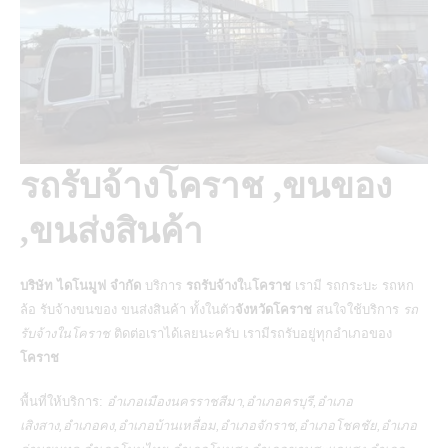
รถรับจ้างโคราช ,ขนของ
,ขนส่งสินค้า
บริษัท ไดโนมูฟ จำกัด
บริการ
รถรับจ้างใ
น
โคราช
เรามี รถกระบะ รถหก
ล้อ รับจ้างขนของ ขนส่งสินค้า ทั้งในตัว
จังหวัดโคราช
สนใจใช้บริการ
รถ
รับจ้างในโคราช
ติดต่อเราได้เลยนะครับ เรามีรถรับอยู่ทุกอำเภอของ
โคราช
พื้นที่ให้บริการ:
อำเภอเมืองนครราชสีมา,อำเภอครบุรี,อำเภอ
เสิงสาง,อำเภอคง,อำเภอบ้านเหลื่อม,อำเภอจักราช,อำเภอโชคชัย,อำเภอ