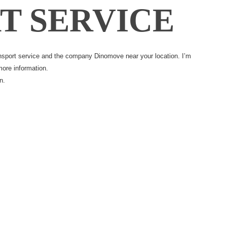
T SERVICE
nsport service
and the company Dinomove near your location. I’m
more information.
n
.