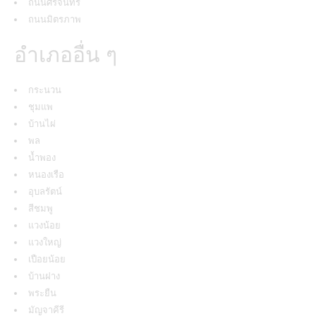
ถนนศรีจันทร์
ถนนมิตรภาพ
อำเภออื่น ๆ
กระนวน
ชุมแพ
บ้านไผ่
พล
น้ำพอง
หนองเรือ
อุบลรัตน์
สีชมพู
แวงน้อย
แวงใหญ่
เปือยน้อย
บ้านฝาง
พระยืน
มัญจาคีรี