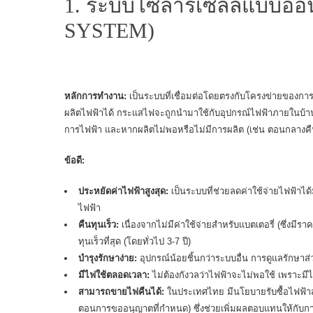
1. ระบบโซลาร์เซลล์แบบออ
SYSTEM)
หลักการทำงาน:
เป็นระบบที่เชื่อมต่อโดยตรงกับโครงข่ายของกา
ผลิตไฟฟ้าได้ กระแสไฟจะถูกนำมาใช้กับอุปกรณ์ไฟฟ้าภายในบ้าน
การไฟฟ้า และหากผลิตไม่พอหรือไม่มีการผลิต (เช่น ตอนกลางคื
ข้อดี:
ประหยัดค่าไฟฟ้าสูงสุด:
เป็นระบบที่ช่วยลดค่าใช้จ่ายไฟฟ้าได
ไฟฟ้า
คืนทุนเร็ว:
เนื่องจากไม่มีค่าใช้จ่ายสำหรับแบตเตอรี่ (ซึ่งมีร
ทุนเร็วที่สุด (โดยทั่วไป 3-7 ปี)
บำรุงรักษาง่าย:
อุปกรณ์น้อยชิ้นกว่าระบบอื่น การดูแลรักษ
มีไฟใช้ตลอดเวลา:
ไม่ต้องกังวลว่าไฟฟ้าจะไม่พอใช้ เพราะม
สามารถขายไฟคืนได้:
ในประเทศไทย มีนโยบายรับซื้อไฟฟ้าส
ตอนการขออนุญาตที่กำหนด) ซึ่งช่วยเพิ่มผลตอบแทนให้กับก