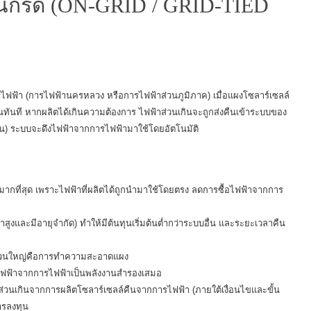
นกริด (ON-GRID / GRID-TIED
รไฟฟ้า (การไฟฟ้านครหลวง หรือการไฟฟ้าส่วนภูมิภาค) เมื่อแผงโซลาร์เซลล์
ทันที หากผลิตได้เกินความต้องการ ไฟฟ้าส่วนเกินจะถูกส่งคืนเข้าระบบของ
น) ระบบจะดึงไฟฟ้าจากการไฟฟ้ามาใช้โดยอัตโนมัติ
้มากที่สุด เพราะไฟฟ้าที่ผลิตได้ถูกนำมาใช้โดยตรง ลดการซื้อไฟฟ้าจากการ
าคาสูงและมีอายุจำกัด) ทำให้มีต้นทุนเริ่มต้นต่ำกว่าระบบอื่น และระยะเวลาคืน
าส่วนใหญ่คือการทำความสะอาดแผง
ีไฟฟ้าจากการไฟฟ้าเป็นพลังงานสำรองเสมอ
่วนเกินจากการผลิตโซลาร์เซลล์คืนจากการไฟฟ้า (ภายใต้เงื่อนไขและขั้น
ารลงทุน