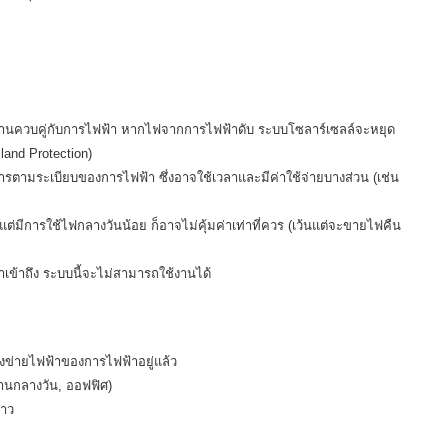
งานควบคู่กับการไฟฟ้า หากไฟจากการไฟฟ้าดับ ระบบ
โซลาร์เซลล์
จะหยุด
land Protection)
ารตามระเบียบของการไฟฟ้า ซึ่งอาจใช้เวลาและมีค่าใช้จ่ายบางส่วน (เช่น
่มีการใช้ไฟกลางวันน้อย ก็อาจไม่คุ้มค่าเท่าที่ควร (เว้นแต่จะขายไฟคืน
้าเข้าถึง ระบบนี้จะไม่สามารถใช้งานได้
รงข่ายไฟฟ้าของการไฟฟ้าอยู่แล้ว
งานกลางวัน, ออฟฟิศ)
ราว