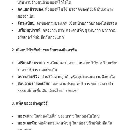
บริษัทรับจ้างขนย้ายของที่ไว้ใจได้
คัดแยกข้าวของ
: ทิ้งของที่ไม่ใช้ บริจาคของที่ยังดี เก็บเฉพาะ
ของจำเป็น
จัดระเบียบ
: จัดของตามประเภท เขียนป้ายกำกับกล่องให้ชัดเจน
เตรียมอุปกรณ์
: กล่องกระดาษ กระดาษทิชชู่ เทปกาว ปากกาเม
อร์กเกอร์ ฟิล์มยืดกันกระแทก
2. เลือกบริษัทรับจ้างขนย้ายของมืออาชีพ
เปรียบเทียบราคา
: ขอใบเสนอราคาจากหลายบริษัท เปรียบเทียบ
ราคา บริการ และประกัน
ตรวจสอบรีวิว
: อ่านรีวิวจากลูกค้าจริง ดูคะแนนความพึงพอใจ
สอบถามรายละเอียด
: สอบถามประเภทบริการ ระยะเวลา ค่า
ธรรมเนียมเพิ่มเติม เงื่อนไขการชดเชย
3. แพ็คของอย่างถูกวิธี
ของหนัก
: ใส่กล่องใบเล็ก ของเบา**: ใส่กล่องใบใหญ่
ของแตกหัก
: ห่อด้วยกระดาษทิชชู่ ใส่กล่อง บุด้วยฟิล์มยืดกัน