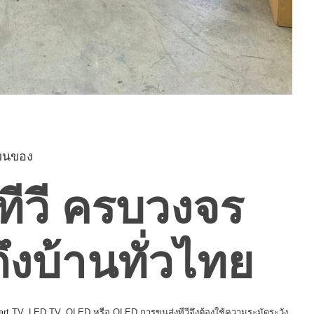
งขนของ
ทีวี ครบวงจร
ึงบ้านทั่วไทย
mart TV, LED TV, OLED หรือ QLED การขนส่งทีวีจึงต้องใช้ความระมัดระวัง