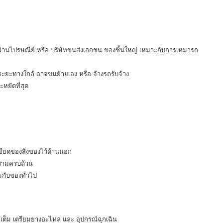
ผ่านไปรษณีย์ หรือ บริษัทขนส่งเอกชน ของชิ้นใหญ่ เหมาะกับการเหมารถ
ะยะทางใกล้ อาจขนย้ายเอง หรือ จ้างรถรับจ้าง
หยัดที่สุด
อียดของสิ่งของไว้ด้านนอก
ความครบถ้วน
กับของทั่วไป
็ม เตรียมยางอะไหล่ และ อุปกรณ์ฉุกเฉิน