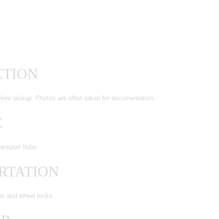
CTION
fore pickup. Photos are often taken for documentation.
E
ransport hubs.
ORTATION
aps and wheel locks.