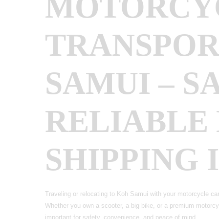
MOTORCY
TRANSPOR
SAMUI – S
RELIABLE 
SHIPPING 
Traveling or relocating to Koh Samui with your motorcycle can
Whether you own a scooter, a big bike, or a premium motorcyc
important for safety, convenience, and peace of mind.