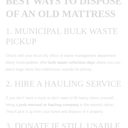
BEST WAYS TO DISPOSE
OF AN OLD MATTRESS
1. MUNICIPAL BULK WASTE
PICKUP
Check with your local city office or waste management department.
Many municipalities offer
bulk waste collection days
where you can
place large items like mattresses outside for pickup.
2. HIRE A HAULING SERVICE
If you don’t have a truck or don’t want to lift heavy items yourself,
hiring a
junk removal or hauling company
is the easiest option.
They’ll pick it up from your home and dispose of it properly.
3. DONATE IF STILL USABLE