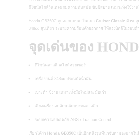
ดีไซน์สไตล์วินเทจผสมความทันสมัย ขับขี่สบาย เหมาะทั้งใช้งา
Honda GB350C ถูกออกแบบมาในแนว
Cruiser Classic
ตัวรถดู
348cc สูบเดี่ยว ระบายความร้อนด้วยอากาศ ให้แรงบิดดีในรอบต่ำ 
จุดเด่นของ HON
ดีไซน์คลาสสิกสไตล์ครุยเซอร์
เครื่องยนต์ 348cc ประหยัดน้ำมัน
เบาะต่ำ ขี่ง่าย เหมาะทั้งมือใหม่และมือเก๋า
เสียงเครื่องเอกลักษณ์แบบรถคลาสสิก
ระบบความปลอดภัย ABS / Traction Control
เรียกได้ว่า
Honda GB350C
เป็นอีกหนึ่งรุ่นที่น่าจับตามองมากใน