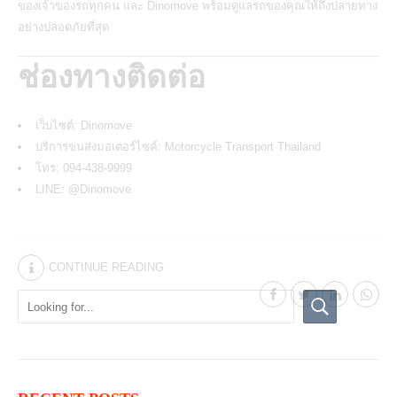
ของเจ้าของรถทุกคน และ Dinomove พร้อมดูแลรถของคุณให้ถึงปลายทาง
อย่างปลอดภัยที่สุด
ช่องทางติดต่อ
เว็บไซต์:
Dinomove
บริการขนส่งมอเตอร์ไซค์:
Motorcycle Transport Thailand
โทร: 094-438-9999
LINE:
@Dinomove
CONTINUE READING