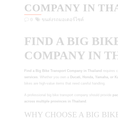
COMPANY IN TH
0
ขนส่งรถมอเตอร์ไซค์
FIND A BIG BI
COMPANY IN T
Find a Big Bike Transport Company in Thailand
requires 
services
. Whether you own a
Ducati, Honda, Yamaha, or K
bikes are high-value items that need careful handling.
A professional big bike transport company should provide
pac
across multiple provinces in Thailand
.
WHY CHOOSE A BIG BI