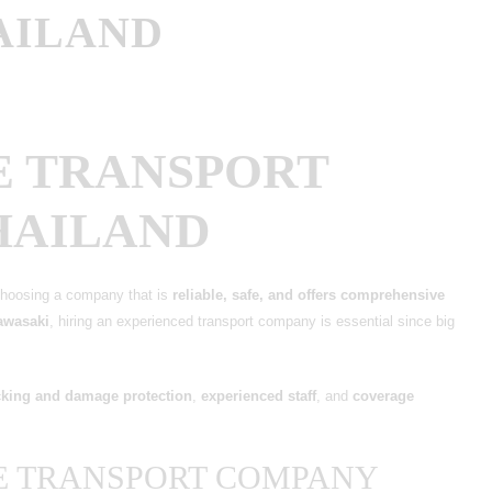
AILAND
KE TRANSPORT
HAILAND
choosing a company that is
reliable, safe, and offers comprehensive
awasaki
, hiring an experienced transport company is essential since big
king and damage protection
,
experienced staff
, and
coverage
KE TRANSPORT COMPANY