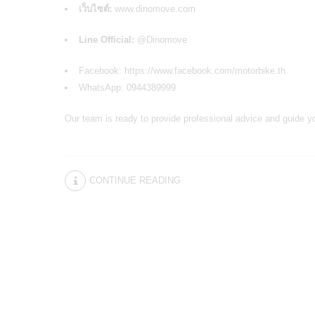
เว็บไซต์:
www.dinomove.com
Line Official:
@Dinomove
Facebook:
https://www.facebook.com/motorbike.th
WhatsApp: 0944389999
Our team is ready to provide professional advice and guide 
CONTINUE READING