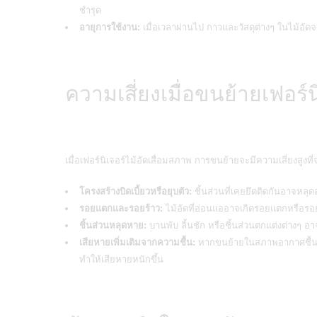
ชำรุด
อายุการใช้งาน:
เมื่อเวลาผ่านไป กาวและวัสดุต่างๆ ในไม้อ
ความเสี่ยงเมื่อขนย้ายเฟอร์นิ
เมื่อเฟอร์นิเจอร์ไม้อัดเสื่อมสภาพ การขนย้ายจะมีความเสี่ยงสูง
โครงสร้างบิดเบี้ยวหรือยุบตัว:
ชิ้นส่วนที่เคยยึดติดกันอาจหลุดอ
รอยแตกและรอยร้าว:
ไม้อัดที่อ่อนแออาจเกิดรอยแตกหรือรอย
ชิ้นส่วนหลุดหาย:
บานพับ ลิ้นชัก หรือชิ้นส่วนตกแต่งต่าง
เสียหายเพิ่มเติมจากความชื้น:
หากขนย้ายในสภาพอากาศชื้นหรือ
ทำให้เสียหายหนักขึ้น