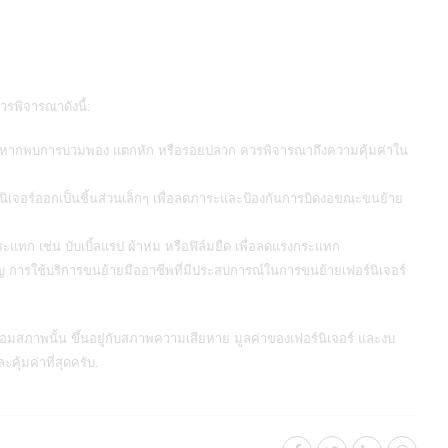
วรพิจารณาดังนี้:
 หากพบการบวมพอง แตกหัก หรือรอยปลวก ควรพิจารณาถึงความคุ้มค่าใน
ิเจอร์ออกเป็นชิ้นส่วนเล็กๆ เพื่อลดภาระและป้องกันการบิดงอขณะ
ขนย้าย
กระแทก เช่น บับเบิ้ลแรป ผ้าห่ม หรือฟิล์มยืด เพื่อลดแรงกระแทก
การใช้บริการขนย้ายมืออาชีพที่มีประสบการณ์ในการขนย้ายเฟอร์นิเจอร์
สื่อมสภาพนั้น ขึ้นอยู่กับสภาพความเสียหาย มูลค่าของเฟอร์นิเจอร์ และงบ
คุ้มค่าที่สุดครับ.