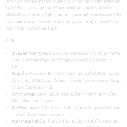
(การไฟฟ้านครหลวง หรือการไฟฟ้าส่วนภูมิภาค) เมื่อแผงโซลาร์เซลล์ผลิต
ไฟฟ้าได้ กระแสไฟจะถูกนำมาใช้กับอุปกรณ์ไฟฟ้าภายในบ้านทันที หาก
ผลิตได้เกินความต้องการ ไฟฟ้าส่วนเกินจะถูกส่งคืนเข้าระบบของการไฟฟ้า
และหากผลิตไม่พอหรือไม่มีการผลิต (เช่น ตอนกลางคืน) ระบบจะดึงไฟฟ้า
จากการไฟฟ้ามาใช้โดยอัตโนมัติ
ข้อดี:
ประหยัดค่าไฟฟ้าสูงสุด:
เป็นระบบที่ช่วยลดค่าใช้จ่ายไฟฟ้าได้มากที่สุด
เพราะไฟฟ้าที่ผลิตได้ถูกนำมาใช้โดยตรง ลดการซื้อไฟฟ้าจากการ
ไฟฟ้า
คืนทุนเร็ว:
เนื่องจากไม่มีค่าใช้จ่ายสำหรับแบตเตอรี่ (ซึ่งมีราคาสูงและ
มีอายุจำกัด) ทำให้มีต้นทุนเริ่มต้นต่ำกว่าระบบอื่น และระยะเวลาคืนทุน
เร็วที่สุด (โดยทั่วไป 3-7 ปี)
บำรุงรักษาง่าย:
อุปกรณ์น้อยชิ้นกว่าระบบอื่น การดูแลรักษาส่วนใหญ่
คือการทำความสะอาดแผง
มีไฟใช้ตลอดเวลา:
ไม่ต้องกังวลว่าไฟฟ้าจะไม่พอใช้ เพราะมีไฟฟ้าจาก
การไฟฟ้าเป็นพลังงานสำรองเสมอ
สามารถขายไฟคืนได้:
ในประเทศไทย มีนโยบายรับซื้อไฟฟ้าส่วนเกิน