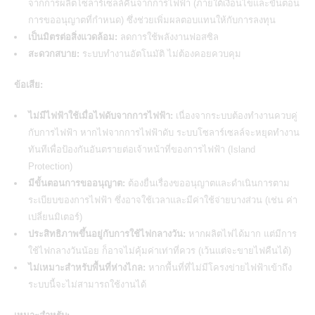
จากการผลิตโซลาร์เซลล์คืนจากการไฟฟ้า (ภายใต้เงื่อนไขและขั้นตอน
การขออนุญาตที่กำหนด) ซึ่งช่วยเพิ่มผลตอบแทนให้กับการลงทุน
เป็นมิตรต่อสิ่งแวดล้อม:
ลดการใช้พลังงานฟอสซิล
สะดวกสบาย:
ระบบทำงานอัตโนมัติ ไม่ต้องคอยควบคุม
ข้อเสีย:
ไม่มีไฟฟ้าใช้เมื่อไฟดับจากการไฟฟ้า:
เนื่องจากระบบต้องทำงานควบคู่
กับการไฟฟ้า หากไฟจากการไฟฟ้าดับ ระบบ
โซลาร์เซลล์
จะหยุดทำงาน
ทันทีเพื่อป้องกันอันตรายต่อเจ้าหน้าที่ของการไฟฟ้า (Island
Protection)
มีขั้นตอนการขออนุญาต:
ต้องยื่นเรื่องขออนุญาตและดำเนินการตาม
ระเบียบของการไฟฟ้า ซึ่งอาจใช้เวลาและมีค่าใช้จ่ายบางส่วน (เช่น ค่า
เปลี่ยนมิเตอร์)
ประสิทธิภาพขึ้นอยู่กับการใช้ไฟกลางวัน:
หากผลิตไฟได้มาก แต่มีการ
ใช้ไฟกลางวันน้อย ก็อาจไม่คุ้มค่าเท่าที่ควร (เว้นแต่จะขายไฟคืนได้)
ไม่เหมาะสำหรับพื้นที่ห่างไกล:
หากพื้นที่ที่ไม่มีโครงข่ายไฟฟ้าเข้าถึง
ระบบนี้จะไม่สามารถใช้งานได้