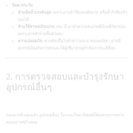
ข้อควรระวัง:
ห้ามฉีดน้ำแรงดันสูง:
เพราะอาจทำให้แผงเสียหาย หรือน้ำรั่วซึมเข้า
แผงได้
ห้ามใช้สารเคมีรุนแรง:
เช่น น้ำยาทำความสะอาดที่มีฤทธิ์กัดกร่อน
เพราะอาจทำลายพื้นผิวแผง
ความปลอดภัย:
หากต้องขึ้นไปทำความสะอาดบนหลังคา ควรมี
อุปกรณ์ป้องกันการตกและให้ผู้เชี่ยวชาญดำเนินการจะดีที่สุด
2. การตรวจสอบและบำรุงรักษา
อุปกรณ์อื่นๆ
นอกจากตัวแผงแล้ว อุปกรณ์อื่นๆ ในระบบ
โซลาร์เซลล์
ก็ต้องการการตรวจ
สอบอย่างสม่ำเสมอ