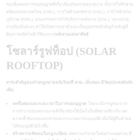
ของขั้นตอนการขออนุญาตที่เกี่ยวข้องกับหลายหน่วยงาน ทั้งการไฟฟ้าฝ่าย
ผลิตแห่งประเทศไทย (กฟผ.), การไฟฟ้านครหลวง (กฟน.), การไฟฟ้าส่วน
ภูมิภาค (กฟภ.), คณะกรรมการกำกับกิจการพลังงาน (กกพ.), และหน่วย
งานท้องถิ่นต่างๆ ทำให้เกิดความล่าช้าและเป็นอุปสรรคสำคัญสำหรับผู้ที่
ต้องการผลิตไฟฟ้าใช้เองจาก
พลังงานแสงอาทิตย์
โซลาร์รูฟท็อป (SOLAR
ROOFTOP)
สาระสำคัญของร่างกฎหมายฉบับใหม่ที่ ครม. เห็นชอบ มีวัตถุประสงค์หลัก
เพื่อ:
ลดขั้นตอนและระยะเวลาในการขออนุญาต:
โดยจะมีการบูรณาการ
การทำงานของหน่วยงานที่เกี่ยวข้องให้เป็นไปในทิศทางเดียวกัน ลด
ความซ้ำซ้อนของเอกสารและกระบวนการขออนุมัติ เพื่อให้ผู้ยื่นคำขอ
ได้รับอนุมัติได้เร็วขึ้น
สร้างความชัดเจนในกฎระเบียบ:
ลดความกำกวมในข้อกำหนดต่างๆ ที่