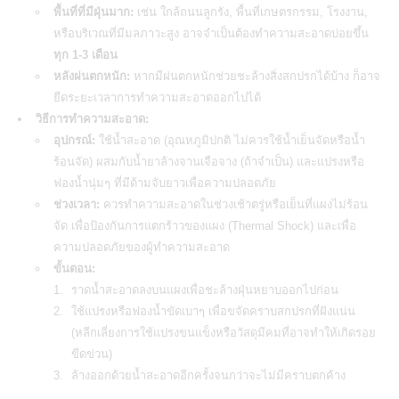
พื้นที่ที่มีฝุ่นมาก:
เช่น ใกล้ถนนลูกรัง, พื้นที่เกษตรกรรม, โรงงาน,
หรือบริเวณที่มีมลภาวะสูง อาจจำเป็นต้องทำความสะอาดบ่อยขึ้น
ทุก 1-3 เดือน
หลังฝนตกหนัก:
หากมีฝนตกหนักช่วยชะล้างสิ่งสกปรกได้บ้าง ก็อาจ
ยืดระยะเวลาการทำความสะอาดออกไปได้
วิธีการทำความสะอาด:
อุปกรณ์:
ใช้น้ำสะอาด (อุณหภูมิปกติ ไม่ควรใช้น้ำเย็นจัดหรือน้ำ
ร้อนจัด) ผสมกับน้ำยาล้างจานเจือจาง (ถ้าจำเป็น) และแปรงหรือ
ฟองน้ำนุ่มๆ ที่มีด้ามจับยาวเพื่อความปลอดภัย
ช่วงเวลา:
ควรทำความสะอาดในช่วงเช้าตรู่หรือเย็นที่แผงไม่ร้อน
จัด เพื่อป้องกันการแตกร้าวของแผง (Thermal Shock) และเพื่อ
ความปลอดภัยของผู้ทำความสะอาด
ขั้นตอน:
ราดน้ำสะอาดลงบนแผงเพื่อชะล้างฝุ่นหยาบออกไปก่อน
ใช้แปรงหรือฟองน้ำขัดเบาๆ เพื่อขจัดคราบสกปรกที่ฝังแน่น
(หลีกเลี่ยงการใช้แปรงขนแข็งหรือวัสดุมีคมที่อาจทำให้เกิดรอย
ขีดข่วน)
ล้างออกด้วยน้ำสะอาดอีกครั้งจนกว่าจะไม่มีคราบตกค้าง