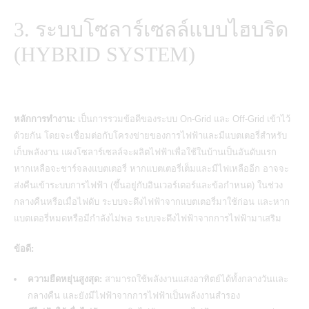
3. ระบบโซลาร์เซลล์แบบไฮบริด
(HYBRID SYSTEM)
หลักการทำงาน:
เป็นการรวมข้อดีของระบบ On-Grid และ Off-Grid เข้าไว้
ด้วยกัน โดยจะเชื่อมต่อกับโครงข่ายของการไฟฟ้าและมีแบตเตอรี่สำหรับ
เก็บพลังงาน แผงโซลาร์เซลล์จะผลิตไฟฟ้าเพื่อใช้ในบ้านเป็นอันดับแรก
หากเหลือจะชาร์จลงแบตเตอรี่ หากแบตเตอรี่เต็มและมีไฟเหลืออีก อาจจะ
ส่งคืนเข้าระบบการไฟฟ้า (ขึ้นอยู่กับอินเวอร์เตอร์และข้อกำหนด) ในช่วง
กลางคืนหรือเมื่อไฟดับ ระบบจะดึงไฟฟ้าจากแบตเตอรี่มาใช้ก่อน และหาก
แบตเตอรี่หมดหรือมีกำลังไม่พอ ระบบจะดึงไฟฟ้าจากการไฟฟ้ามาเสริม
ข้อดี:
ความยืดหยุ่นสูงสุด:
สามารถใช้พลังงานแสงอาทิตย์ได้ทั้งกลางวันและ
กลางคืน และยังมีไฟฟ้าจากการไฟฟ้าเป็นพลังงานสำรอง