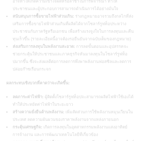
อาจทำให้เกิดความเข้าใจผิดหรือล่าช้าในการพิจารณา ทำให้
ประชาชนและผู้ประกอบการสามารถดำเนินการได้อย่างมั่นใจ
สนับสนุนการซื้อขายไฟฟ้าส่วนเกิน:
ร่างกฎหมายอาจรวมถึงกลไกที่ส่ง
เสริมการซื้อขายไฟฟ้าส่วนเกินที่ผลิตได้จากโซลาร์รูฟท็อประหว่าง
ประชาชนกับภาครัฐหรือเอกชน เพื่อสร้างแรงจูงใจในการลงทุนและคืน
ทุนเร็วขึ้น (รายละเอียดนี้อาจต้องรอยืนยันจากฉบับเต็มของกฎหมาย)
ส่งเสริมการลงทุนในพลังงานสะอาด:
การลดขั้นตอนและอุปสรรคจะ
ช่วยกระตุ้นให้ประชาชนและภาคธุรกิจหันมาลงทุนในโซลาร์รูฟท็อ
ปมากขึ้น ซึ่งจะส่งผลดีต่อการลดการพึ่งพาพลังงานฟอสซิลและลดการ
ปล่อยก๊าซเรือนกระจก
ผลกระทบเชิงบวกที่คาดว่าจะเกิดขึ้น:
ลดภาระค่าไฟฟ้า:
ผู้ติดตั้งโซลาร์รูฟท็อปจะสามารถผลิตไฟฟ้าใช้เองได้
ทำให้ประหยัดค่าไฟฟ้าในระยะยาว
สร้างความยั่งยืนด้านพลังงาน:
เพิ่มสัดส่วนการใช้พลังงานหมุนเวียนใน
ประเทศ ลดความผันผวนของราคาพลังงานจากแหล่งภายนอก
กระตุ้นเศรษฐกิจ:
เกิดการลงทุนในอุตสาหกรรมพลังงานแสงอาทิตย์
การจ้างงาน และการพัฒนาเทคโนโลยีที่เกี่ยวข้อง