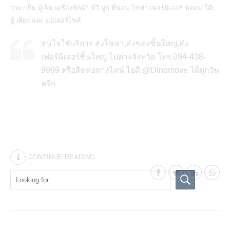
ว่าจะเป็น ตู้เย็น เครื่องซักผ้า ทีวี ฝูก ที่นอน โซฟา เฟอร์นิเจอร์ พัดลม โต๊ะ
ตู้ เตียง และ มอเตอร์ไซค์
สนใจใช้บริการ ส่งโซฟา,ส่งของชิ้นใหญ่,ส่ง
เฟอร์นิเจอร์ชิ้นใหญ่ ไปต่างจังหวัด โทร.094-438-
9999 หรือติดต่อทางไลน์ ไอดี @Dinomove ได้ทุกวัน
ครับ
CONTINUE READING