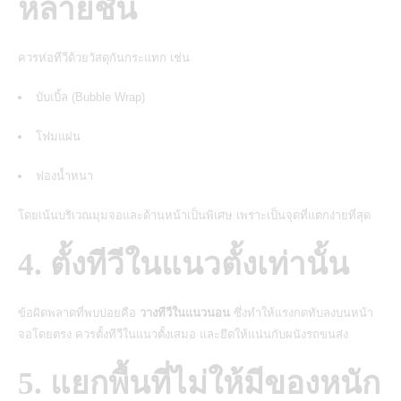
หลายชั้น
ควรห่อทีวีด้วยวัสดุกันกระแทก เช่น
บับเบิ้ล (Bubble Wrap)
โฟมแผ่น
ฟองน้ำหนา
โดยเน้นบริเวณมุมจอและด้านหน้าเป็นพิเศษ เพราะเป็นจุดที่แตกง่ายที่สุด
4. ตั้งทีวีในแนวตั้งเท่านั้น
ข้อผิดพลาดที่พบบ่อยคือ
วางทีวีในแนวนอน
ซึ่งทำให้แรงกดทับลงบนหน้า
จอโดยตรง ควรตั้งทีวีในแนวตั้งเสมอ และยึดให้แน่นกับผนังรถขนส่ง
5. แยกพื้นที่ไม่ให้มีของหนัก