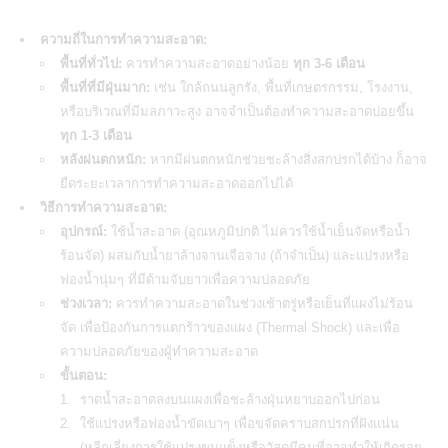
ความถี่ในการทำความสะอาด:
พื้นที่ทั่วไป:
ควรทำความสะอาดอย่างน้อย
ทุก 3-6 เดือน
พื้นที่ที่มีฝุ่นมาก:
เช่น ใกล้ถนนลูกรัง, พื้นที่เกษตรกรรม, โรงงาน,
หรือบริเวณที่มีมลภาวะสูง อาจจำเป็นต้องทำความสะอาดบ่อยขึ้น
ทุก 1-3 เดือน
หลังฝนตกหนัก:
หากมีฝนตกหนักช่วยชะล้างสิ่งสกปรกได้บ้าง ก็อาจ
ยืดระยะเวลาการทำความสะอาดออกไปได้
วิธีการทำความสะอาด:
อุปกรณ์:
ใช้น้ำสะอาด (อุณหภูมิปกติ ไม่ควรใช้น้ำเย็นจัดหรือน้ำ
ร้อนจัด) ผสมกับน้ำยาล้างจานเจือจาง (ถ้าจำเป็น) และแปรงหรือ
ฟองน้ำนุ่มๆ ที่มีด้ามจับยาวเพื่อความปลอดภัย
ช่วงเวลา:
ควรทำความสะอาดในช่วงเช้าตรู่หรือเย็นที่แผงไม่ร้อน
จัด เพื่อป้องกันการแตกร้าวของแผง (Thermal Shock) และเพื่อ
ความปลอดภัยของผู้ทำความสะอาด
ขั้นตอน:
ราดน้ำสะอาดลงบนแผงเพื่อชะล้างฝุ่นหยาบออกไปก่อน
ใช้แปรงหรือฟองน้ำขัดเบาๆ เพื่อขจัดคราบสกปรกที่ฝังแน่น
(หลีกเลี่ยงการใช้แปรงขนแข็งหรือวัสดุมีคมที่อาจทำให้เกิดรอย