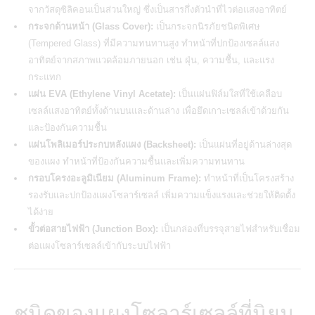
จากวัสดุซิลิคอนเป็นส่วนใหญ่ ซึ่งเป็นสารกึ่งตัวนำที่ไวต่อแสงอาทิตย์
กระจกด้านหน้า (Glass Cover):
เป็นกระจกนิรภัยชนิดพิเศษ
(Tempered Glass) ที่มีความทนทานสูง ทำหน้าที่ปกป้องเซลล์แสง
อาทิตย์จากสภาพแวดล้อมภายนอก เช่น ฝุ่น, ความชื้น, และแรง
กระแทก
แผ่น EVA (Ethylene Vinyl Acetate):
เป็นแผ่นฟิล์มใสที่ใช้เคลือบ
เซลล์แสงอาทิตย์ทั้งด้านบนและด้านล่าง เพื่อยึดเกาะเซลล์เข้าด้วยกัน
และป้องกันความชื้น
แผ่นโพลิเมอร์ประกบหลังแผง (Backsheet):
เป็นแผ่นที่อยู่ด้านล่างสุด
ของแผง ทำหน้าที่ป้องกันความชื้นและเพิ่มความทนทาน
กรอบโครงอะลูมิเนียม (Aluminum Frame):
ทำหน้าที่เป็นโครงสร้าง
รองรับและปกป้องแผงโซลาร์เซลล์ เพิ่มความแข็งแรงและช่วยให้ติดตั้ง
ได้ง่าย
ขั้วต่อสายไฟฟ้า (Junction Box):
เป็นกล่องที่บรรจุสายไฟสำหรับเชื่อม
ต่อแผงโซลาร์เซลล์เข้ากับระบบไฟฟ้า
ชนิดของแผงโซลาร์เซลล์ที่นิยม