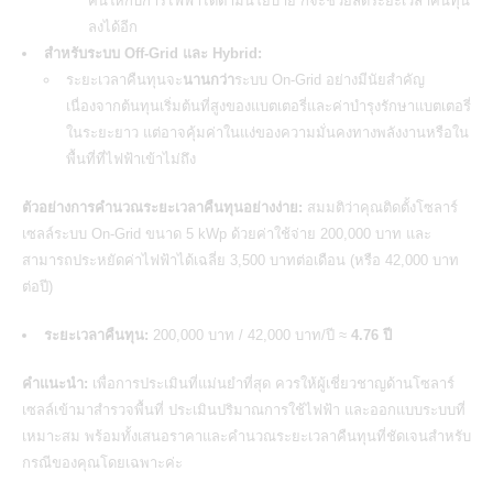
คืนให้กับการไฟฟ้าได้ตามนโยบาย ก็จะช่วยลดระยะเวลาคืนทุน
ลงได้อีก
สำหรับระบบ Off-Grid และ Hybrid:
ระยะเวลาคืนทุนจะ
นานกว่า
ระบบ On-Grid อย่างมีนัยสำคัญ
เนื่องจากต้นทุนเริ่มต้นที่สูงของแบตเตอรี่และค่าบำรุงรักษาแบตเตอรี่
ในระยะยาว แต่อาจคุ้มค่าในแง่ของความมั่นคงทางพลังงานหรือใน
พื้นที่ที่ไฟฟ้าเข้าไม่ถึง
ตัวอย่างการคำนวณระยะเวลาคืนทุนอย่างง่าย:
สมมติว่าคุณติดตั้งโซลาร์
เซลล์ระบบ On-Grid ขนาด 5 kWp ด้วยค่าใช้จ่าย 200,000 บาท และ
สามารถประหยัดค่าไฟฟ้าได้เฉลี่ย 3,500 บาทต่อเดือน (หรือ 42,000 บาท
ต่อปี)
ระยะเวลาคืนทุน:
200,000 บาท / 42,000 บาท/ปี ≈
4.76 ปี
คำแนะนำ:
เพื่อการประเมินที่แม่นยำที่สุด ควรให้ผู้เชี่ยวชาญด้าน
โซลาร์
เซลล์
เข้ามาสำรวจพื้นที่ ประเมินปริมาณการใช้ไฟฟ้า และออกแบบระบบที่
เหมาะสม พร้อมทั้งเสนอราคาและคำนวณระยะเวลาคืนทุนที่ชัดเจนสำหรับ
กรณีของคุณโดยเฉพาะค่ะ