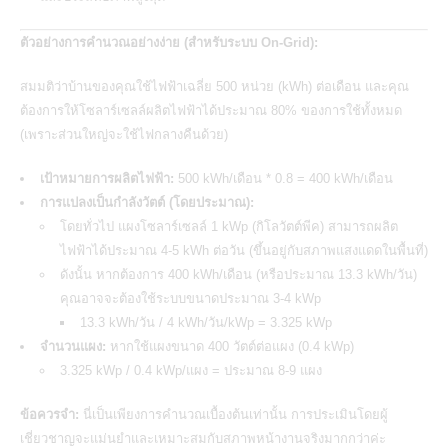
ตัวอย่างการคำนวณอย่างง่าย (สำหรับระบบ On-Grid):
สมมติว่าบ้านของคุณใช้ไฟฟ้าเฉลี่ย 500 หน่วย (kWh) ต่อเดือน และคุณ
ต้องการให้โซลาร์เซลล์ผลิตไฟฟ้าได้ประมาณ 80% ของการใช้ทั้งหมด
(เพราะส่วนใหญ่จะใช้ไฟกลางคืนด้วย)
เป้าหมายการผลิตไฟฟ้า:
500 kWh/เดือน * 0.8 = 400 kWh/เดือน
การแปลงเป็นกำลังวัตต์ (โดยประมาณ):
โดยทั่วไป แผงโซลาร์เซลล์ 1 kWp (กิโลวัตต์พีค) สามารถผลิต
ไฟฟ้าได้ประมาณ 4-5 kWh ต่อวัน (ขึ้นอยู่กับสภาพแสงแดดในพื้นที่)
ดังนั้น หากต้องการ 400 kWh/เดือน (หรือประมาณ 13.3 kWh/วัน)
คุณอาจจะต้องใช้ระบบขนาดประมาณ 3-4 kWp
13.3 kWh/วัน / 4 kWh/วัน/kWp = 3.325 kWp
จำนวนแผง:
หากใช้แผงขนาด 400 วัตต์ต่อแผง (0.4 kWp)
3.325 kWp / 0.4 kWp/แผง = ประมาณ 8-9 แผง
ข้อควรจำ:
นี่เป็นเพียงการคำนวณเบื้องต้นเท่านั้น การประเมินโดยผู้
เชี่ยวชาญจะแม่นยำและเหมาะสมกับสภาพหน้างานจริงมากกว่าค่ะ