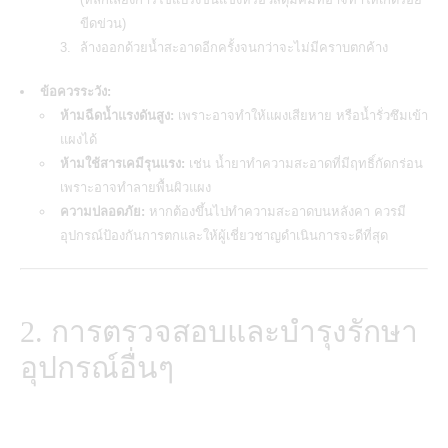
ขีดข่วน)
ล้างออกด้วยน้ำสะอาดอีกครั้งจนกว่าจะไม่มีคราบตกค้าง
ข้อควรระวัง:
ห้ามฉีดน้ำแรงดันสูง:
เพราะอาจทำให้แผงเสียหาย หรือน้ำรั่วซึมเข้า
แผงได้
ห้ามใช้สารเคมีรุนแรง:
เช่น น้ำยาทำความสะอาดที่มีฤทธิ์กัดกร่อน
เพราะอาจทำลายพื้นผิวแผง
ความปลอดภัย:
หากต้องขึ้นไปทำความสะอาดบนหลังคา ควรมี
อุปกรณ์ป้องกันการตกและให้ผู้เชี่ยวชาญดำเนินการจะดีที่สุด
2. การตรวจสอบและบำรุงรักษา
อุปกรณ์อื่นๆ