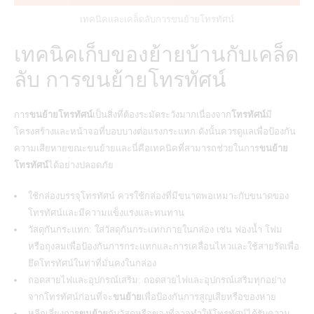
เทคนิคและเคล็ดลับการขนย้ายโทรทัศน์
เทคนิคเก็บของย้ายบ้านกับเคล็ด
ลับ การขนย้ายโทรทัศน์
การ
ขนย้ายโทรทัศน์
เป็นสิ่งที่ต้องระมัดระวังมากเนื่องจาก
โทรทัศน์
มี
โครงสร้างและหน้าจอที่บอบบางต่อแรงกระแทก ดังนั้นควรดูแลเพื่อป้องกัน
ความเสียหายขณะขนย้ายและนี่คือเทคนิคที่สามารถช่วยในการ
ขนย้าย
โทรทัศน์
ได้อย่างปลอดภัย
ใช้กล่องบรรจุโทรทัศน์ ควรใช้กล่องที่มีขนาดพอเหมาะกับขนาดของ
โทรทัศน์และมีความแข็งแรงและทนทาน
วัสดุกันกระแทก: ใส่วัสดุกันกระแทกภายในกล่อง เช่น ฟองน้ำ โฟม
หรือถุงลมเพื่อป้องกันการกระแทกและการเคลื่อนไหวและใช้สายรัดเพื่อ
ยึดโทรทัศน์ในท่าที่มั่นคงในกล่อง
ถอดสายไฟและอุปกรณ์เสริม: ถอดสายไฟและอุปกรณ์เสริมทุกอย่าง
จากโทรทัศน์ก่อนที่จะ
ขนย้าย
เพื่อป้องกันการสูญเสียหรือของหาย
หลีกเลี่ยงการ
ขนย้าย
กับวัสดุหรือของที่อาจทำให้โทรทัศน์ได้รับความ