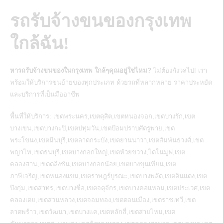
รถรับจ้างขนของกรุงเทพ
ใกล้ฉัน!
หารถรับจ้างขนของในกรุงเทพ ใกล้ๆคุณอยู่ใช่ไหม?
ไม่ต้องกังวลไป! เรา
พร้อมให้
บริการขนย้ายของ
ทุกประเภท ด้วยรถที่หลากหลาย ราคาประหยัด
และบริการที่เป็นมืออาชีพ
พื้นที่ให้บริการ: เขตพระนคร,เขตดุสิต,เขตหนองจอก,เขตบางรัก,เขต
บางเขน,เขตบางกะปิ,เขตปทุมวัน,เขตป้อมปราบศัตรูพ่าย,เขต
พระโขนง,เขตมีนบุรี,เขตลาดกระบัง,เขตยานนาวา,เขตสัมพันธวงศ์,เขต
พญาไท,เขตธนบุรี,เขตบางกอกใหญ่,เขตห้วยขวาง,ไดโนมูฟ,เขต
คลองสาน,เขตตลิ่งชัน,เขตบางกอกน้อย,เขตบางขุนเทียน,เขต
ภาษีเจริญ,เขตหนองแขม,เขตราษฎร์บูรณะ,เขตบางพลัด,เขตดินแดง,เขต
บึงกุ่ม,เขตสาทร,เขตบางซื่อ,เขตจตุจักร,เขตบางคอแหลม,เขตประเวศ,เขต
คลองเตย,เขตสวนหลวง,เขตจอมทอง,เขตดอนเมือง,เขตราชเทวี,เขต
ลาดพร้าว,เขตวัฒนา,เขตบางแค,เขตหลักสี่,เขตสายไหม,เขต