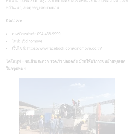
คันนายาว,เขตสะพานสูง,เขตวังทองหลาง,เขตคลองสามวา,เขตบางนา,เขต
ทวีวัฒนา,เขตทุ่งครุ,เขตบางบอน
ติดต่อเรา:
เบอร์โทรศัพท์: 094-438-9999
ไลน์:
@dinomove
เว็บไซต์:
https://www.facebook.com/dinomove.co.th/
ไดโนมูฟ – ขนย้ายสะดวก รวดเร็ว ปลอดภัย มีรถให้
บริการขนย้ายทุกเขต
ในกรุงเทพฯ