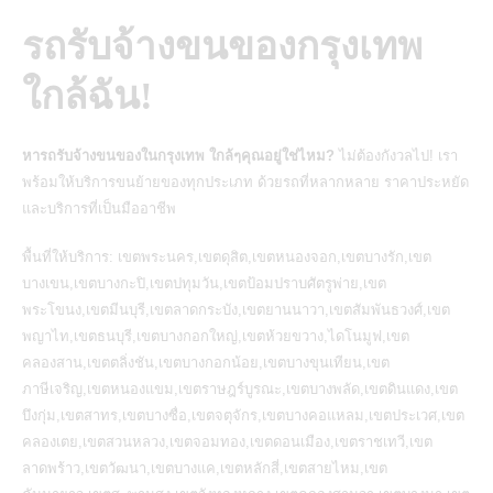
รถรับจ้างขนของกรุงเทพ
ใกล้ฉัน!
หารถรับจ้างขนของในกรุงเทพ ใกล้ๆคุณอยู่ใช่ไหม?
ไม่ต้องกังวลไป! เรา
พร้อมให้
บริการขนย้ายของ
ทุกประเภท ด้วยรถที่หลากหลาย ราคาประหยัด
และบริการที่เป็นมืออาชีพ
พื้นที่ให้บริการ: เขตพระนคร,เขตดุสิต,เขตหนองจอก,เขตบางรัก,เขต
บางเขน,เขตบางกะปิ,เขตปทุมวัน,เขตป้อมปราบศัตรูพ่าย,เขต
พระโขนง,เขตมีนบุรี,เขตลาดกระบัง,เขตยานนาวา,เขตสัมพันธวงศ์,เขต
พญาไท,เขตธนบุรี,เขตบางกอกใหญ่,เขตห้วยขวาง,ไดโนมูฟ,เขต
คลองสาน,เขตตลิ่งชัน,เขตบางกอกน้อย,เขตบางขุนเทียน,เขต
ภาษีเจริญ,เขตหนองแขม,เขตราษฎร์บูรณะ,เขตบางพลัด,เขตดินแดง,เขต
บึงกุ่ม,เขตสาทร,เขตบางซื่อ,เขตจตุจักร,เขตบางคอแหลม,เขตประเวศ,เขต
คลองเตย,เขตสวนหลวง,เขตจอมทอง,เขตดอนเมือง,เขตราชเทวี,เขต
ลาดพร้าว,เขตวัฒนา,เขตบางแค,เขตหลักสี่,เขตสายไหม,เขต