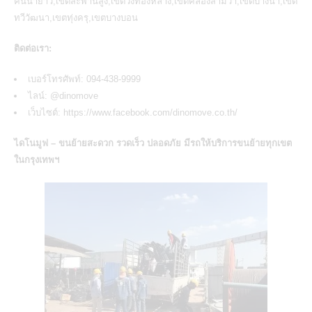
คันนายาว,เขตสะพานสูง,เขตวังทองหลาง,เขตคลองสามวา,เขตบางนา,เขต
ทวีวัฒนา,เขตทุ่งครุ,เขตบางบอน
ติดต่อเรา:
เบอร์โทรศัพท์: 094-438-9999
ไลน์:
@dinomove
เว็บไซต์:
https://www.facebook.com/dinomove.co.th/
ไดโนมูฟ – ขนย้ายสะดวก รวดเร็ว ปลอดภัย มีรถให้
บริการขนย้ายทุกเขต
ในกรุงเทพฯ