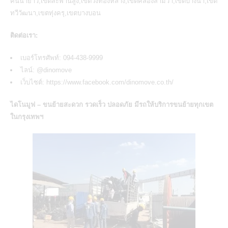
คันนายาว,เขตสะพานสูง,เขตวังทองหลาง,เขตคลองสามวา,เขตบางนา,เขต
ทวีวัฒนา,เขตทุ่งครุ,เขตบางบอน
ติดต่อเรา:
เบอร์โทรศัพท์: 094-438-9999
ไลน์:
@dinomove
เว็บไซต์:
https://www.facebook.com/dinomove.co.th/
ไดโนมูฟ – ขนย้ายสะดวก รวดเร็ว ปลอดภัย มีรถให้
บริการขนย้ายทุกเขต
ในกรุงเทพฯ