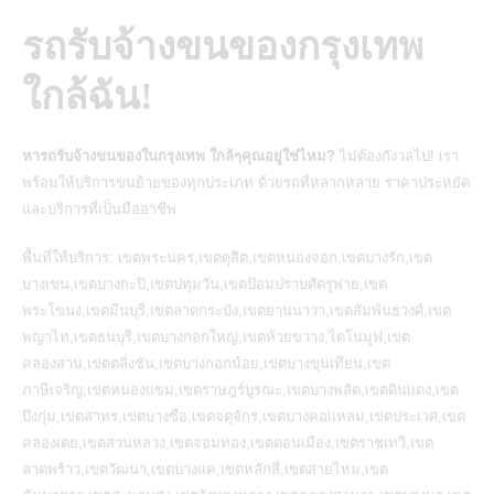
รถรับจ้างขนของกรุงเทพ
ใกล้ฉัน!
หารถรับจ้างขนของในกรุงเทพ ใกล้ๆคุณอยู่ใช่ไหม?
ไม่ต้องกังวลไป! เรา
พร้อมให้
บริการขนย้ายของ
ทุกประเภท ด้วยรถที่หลากหลาย ราคาประหยัด
และบริการที่เป็นมืออาชีพ
พื้นที่ให้บริการ: เขตพระนคร,เขตดุสิต,เขตหนองจอก,เขตบางรัก,เขต
บางเขน,เขตบางกะปิ,เขตปทุมวัน,เขตป้อมปราบศัตรูพ่าย,เขต
พระโขนง,เขตมีนบุรี,เขตลาดกระบัง,เขตยานนาวา,เขตสัมพันธวงศ์,เขต
พญาไท,เขตธนบุรี,เขตบางกอกใหญ่,เขตห้วยขวาง,ไดโนมูฟ,เขต
คลองสาน,เขตตลิ่งชัน,เขตบางกอกน้อย,เขตบางขุนเทียน,เขต
ภาษีเจริญ,เขตหนองแขม,เขตราษฎร์บูรณะ,เขตบางพลัด,เขตดินแดง,เขต
บึงกุ่ม,เขตสาทร,เขตบางซื่อ,เขตจตุจักร,เขตบางคอแหลม,เขตประเวศ,เขต
คลองเตย,เขตสวนหลวง,เขตจอมทอง,เขตดอนเมือง,เขตราชเทวี,เขต
ลาดพร้าว,เขตวัฒนา,เขตบางแค,เขตหลักสี่,เขตสายไหม,เขต