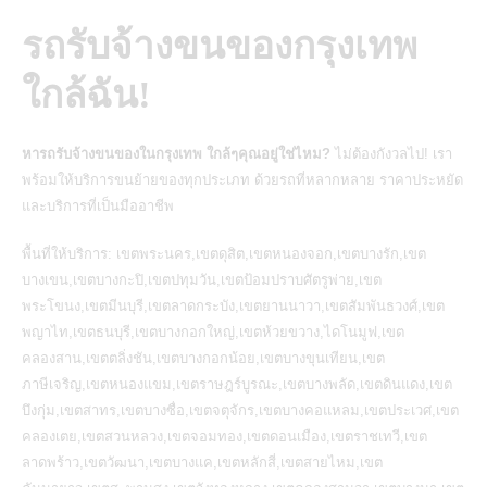
รถรับจ้างขนของกรุงเทพ
ใกล้ฉัน!
หารถรับจ้างขนของในกรุงเทพ ใกล้ๆคุณอยู่ใช่ไหม?
ไม่ต้องกังวลไป! เรา
พร้อมให้
บริการขนย้ายของ
ทุกประเภท ด้วยรถที่หลากหลาย ราคาประหยัด
และบริการที่เป็นมืออาชีพ
พื้นที่ให้บริการ: เขตพระนคร,เขตดุสิต,เขตหนองจอก,เขตบางรัก,เขต
บางเขน,เขตบางกะปิ,เขตปทุมวัน,เขตป้อมปราบศัตรูพ่าย,เขต
พระโขนง,เขตมีนบุรี,เขตลาดกระบัง,เขตยานนาวา,เขตสัมพันธวงศ์,เขต
พญาไท,เขตธนบุรี,เขตบางกอกใหญ่,เขตห้วยขวาง,ไดโนมูฟ,เขต
คลองสาน,เขตตลิ่งชัน,เขตบางกอกน้อย,เขตบางขุนเทียน,เขต
ภาษีเจริญ,เขตหนองแขม,เขตราษฎร์บูรณะ,เขตบางพลัด,เขตดินแดง,เขต
บึงกุ่ม,เขตสาทร,เขตบางซื่อ,เขตจตุจักร,เขตบางคอแหลม,เขตประเวศ,เขต
คลองเตย,เขตสวนหลวง,เขตจอมทอง,เขตดอนเมือง,เขตราชเทวี,เขต
ลาดพร้าว,เขตวัฒนา,เขตบางแค,เขตหลักสี่,เขตสายไหม,เขต