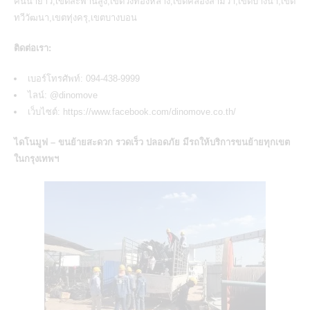
คันนายาว,เขตสะพานสูง,เขตวังทองหลาง,เขตคลองสามวา,เขตบางนา,เขต
ทวีวัฒนา,เขตทุ่งครุ,เขตบางบอน
ติดต่อเรา:
เบอร์โทรศัพท์: 094-438-9999
ไลน์:
@dinomove
เว็บไซต์:
https://www.facebook.com/dinomove.co.th/
ไดโนมูฟ – ขนย้ายสะดวก รวดเร็ว ปลอดภัย มีรถให้
บริการขนย้ายทุกเขต
ในกรุงเทพฯ