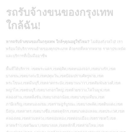
รถรับจ้างขนของกรุงเทพ
ใกล้ฉัน!
หารถรับจ้างขนของในกรุงเทพ ใกล้ๆคุณอยู่ใช่ไหม?
ไม่ต้องกังวลไป! เรา
พร้อมให้
บริการขนย้ายของ
ทุกประเภท ด้วยรถที่หลากหลาย ราคาประหยัด
และบริการที่เป็นมืออาชีพ
พื้นที่ให้บริการ: เขตพระนคร,เขตดุสิต,เขตหนองจอก,เขตบางรัก,เขต
บางเขน,เขตบางกะปิ,เขตปทุมวัน,เขตป้อมปราบศัตรูพ่าย,เขต
พระโขนง,เขตมีนบุรี,เขตลาดกระบัง,เขตยานนาวา,เขตสัมพันธวงศ์,เขต
พญาไท,เขตธนบุรี,เขตบางกอกใหญ่,เขตห้วยขวาง,ไดโนมูฟ,เขต
คลองสาน,เขตตลิ่งชัน,เขตบางกอกน้อย,เขตบางขุนเทียน,เขต
ภาษีเจริญ,เขตหนองแขม,เขตราษฎร์บูรณะ,เขตบางพลัด,เขตดินแดง,เขต
บึงกุ่ม,เขตสาทร,เขตบางซื่อ,เขตจตุจักร,เขตบางคอแหลม,เขตประเวศ,เขต
คลองเตย,เขตสวนหลวง,เขตจอมทอง,เขตดอนเมือง,เขตราชเทวี,เขต
ลาดพร้าว,เขตวัฒนา,เขตบางแค,เขตหลักสี่,เขตสายไหม,เขต