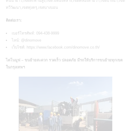
คันนายาว,เขตสะพานสูง,เขตวังทองหลาง,เขตคลองสามวา,เขตบางนา,เขต
ทวีวัฒนา,เขตทุ่งครุ,เขตบางบอน
ติดต่อเรา:
เบอร์โทรศัพท์: 094-438-9999
ไลน์:
@dinomove
เว็บไซต์:
https://www.facebook.com/dinomove.co.th/
ไดโนมูฟ – ขนย้ายสะดวก รวดเร็ว ปลอดภัย มีรถให้
บริการขนย้ายทุกเขต
ในกรุงเทพฯ