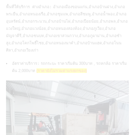
พื้นที่ให้บริการ ต่างอำเภอ:
อำเภอเมืองขอนแก่น,อำเภอบ้านฝาง,อำเภอ
พระยืน,อำเภอหนองเรือ,อำเภอชุมแพ,อำเภอสีชมพู,อำเภอน้ำพอง,อำเภอ
อุบลรัตน์,อำเภอกระนวน,อำเภอบ้านไผ่,อำเภอเปือยน้อย,อำเภอพล,อำเภอ
แวงใหญ่,อำเภอแวงน้อย,อำเภอหนองสองห้อง,อำเภอภูเวียง,อำเภอ
มัญจาคีรี,อำเภอชนบท,อำเภอเขาสวนกวาง,อำเภอภูผาม่าน,อำเภอซำ
สูง,อำเภอโคกโพธิ์ไชย,อำเภอหนองนาคำ,อำเภอบ้านแฮด,อำเภอโนน
ศิลา,อำเภอเวียงเก่า
อัตราค่าบริการ:
รถกระบะ ราคาเริ่มต้น 300บาท , รถหกล้อ ราคาเริ่ม
ต้น 2,000บาท
(ราคายังไม่รวมค่าแรงยกของ)