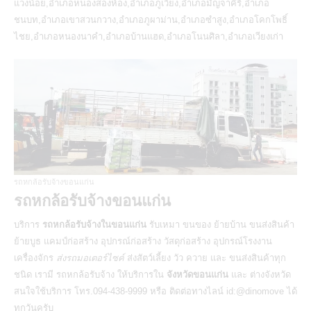
แวงน้อย,อำเภอหนองสองห้อง,อำเภอภูเวียง,อำเภอมัญจาคีรี,อำเภอ
ชนบท,อำเภอเขาสวนกวาง,อำเภอภูผาม่าน,อำเภอซำสูง,อำเภอโคกโพธิ์
ไชย,อำเภอหนองนาคำ,อำเภอบ้านแฮด,อำเภอโนนศิลา,อำเภอเวียงเก่า
รถหกล้อรับจ้างขอนแก่น
รถหกล้อรับจ้างขอนแก่น
บริการ
รถหกล้อรับจ้างในขอนแก่น
รับเหมา ขนของ ย้ายบ้าน ขนส่งสินค้า
ย้ายบูธ แคมป์ก่อสร้าง อุปกรณ์ก่อสร้าง วัสดุก่อสร้าง อุปกรณ์โรงงาน
เครื่องจักร
ส่งรถมอเตอร์ไซค์
ส่งสัตว์เลี้ยง วัว ควาย และ ขนส่งสินค้าทุก
ชนิด เรามี
รถหกล้อรับจ้าง
ให้บริการใน
จังหวัดขอนแก่น
และ ต่างจังหวัด
สนใจใช้บริการ โทร.094-438-9999 หรือ ติดต่อทางไลน์ id:@dinomove ได้
ทุกวันครับ