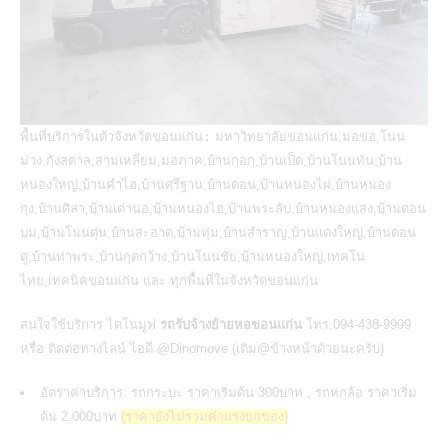
พื้นที่บริการในตัวจังหวัดขอนแก่น:
มหาวิทยาลัยขอนแก่น,มอขอ,โนน
ม่วง,กังสดาล,สามเหลี่ยม,มอภาค,บ้านกอก,บ้านเป็ด,บ้านโนนทัน,บ้าน
หนองใหญ่,บ้านคำไฮ,บ้านศรีฐาน,บ้านดอน,บ้านหนองไผ่,บ้านหนอง
กุง,บ้านศิลา,บ้านเต่านอ,บ้านหนองไฮ,บ้านพระลับ,บ้านหนองแสง,บ้านดอน
บม,บ้านโนนตุ่น,บ้านสะอาด,บ้านทุ่ม,บ้านสำราญ,บ้านแดงใหญ่,บ้านดอน
ดู่,บ้านท่าพระ,บ้านกุดกว้าง,บ้านโนนชัย,บ้านหนองใหญ่,เทคโน
ไทย,เทคนิคขอนแก่น และ ทุกพื้นที่ในจังหวัดขอนแก่น
สนใจใช้บริการ ไดโนมูฟ
รถรับจ้างย้ายหอขอนแก่น
โทร.094-438-9999
หรือ ติดต่อทางไลน์ ไอดี @Dinomove (เติม@ข้างหน้าด้วยนะครับ)
อัตราค่าบริการ: รถกระบะ ราคาเริ่มต้น 300บาท , รถหกล้อ ราคาเริ่ม
ต้น 2,000บาท
(ราคายังไม่รวมค่าแรงยกของ)