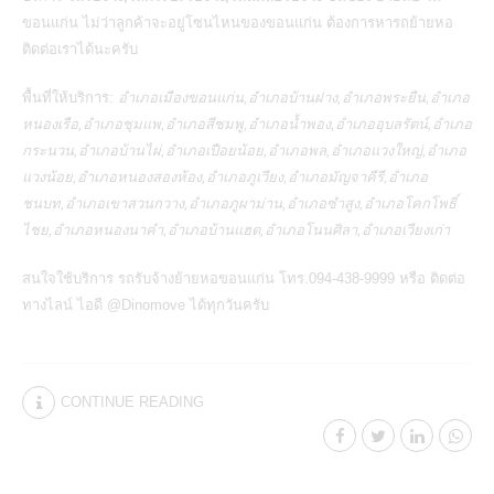
ขอนแก่น ไม่ว่าลูกค้าจะอยู่โซนไหนของขอนแก่น ต้องการหารถย้ายหอ
ติดต่อเราได้นะครับ
พื้นที่ให้บริการ:
อำเภอเมืองขอนแก่น,อำเภอบ้านฝาง,อำเภอพระยืน,อำเภอ
หนองเรือ,อำเภอชุมแพ,อำเภอสีชมพู,อำเภอน้ำพอง,อำเภออุบลรัตน์,อำเภอ
กระนวน,อำเภอบ้านไผ่,อำเภอเปือยน้อย,อำเภอพล,อำเภอแวงใหญ่,อำเภอ
แวงน้อย,อำเภอหนองสองห้อง,อำเภอภูเวียง,อำเภอมัญจาคีรี,อำเภอ
ชนบท,อำเภอเขาสวนกวาง,อำเภอภูผาม่าน,อำเภอซำสูง,อำเภอโคกโพธิ์
ไชย,อำเภอหนองนาคำ,อำเภอบ้านแฮด,อำเภอโนนศิลา,อำเภอเวียงเก่า
สนใจใช้บริการ
รถรับจ้างย้ายหอขอนแก่น
โทร.094-438-9999 หรือ ติดต่อ
ทางไลน์ ไอดี @Dinomove ได้ทุกวันครับ
CONTINUE READING