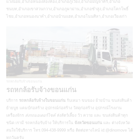
แวงน้อย,อำเภอหนองสองห้อง,อำเภอภูเวียง,อำเภอมัญจาคีรี,อำเภอ
ชนบท,อำเภอเขาสวนกวาง,อำเภอภูผาม่าน,อำเภอซำสูง,อำเภอโคกโพธิ์
ไชย,อำเภอหนองนาคำ,อำเภอบ้านแฮด,อำเภอโนนศิลา,อำเภอเวียงเก่า
รถหกล้อรับจ้างขอนแก่น
รถหกล้อรับจ้างขอนแก่น
บริการ
รถหกล้อรับจ้างในขอนแก่น
รับเหมา ขนของ ย้ายบ้าน ขนส่งสินค้า
ย้ายบูธ แคมป์ก่อสร้าง อุปกรณ์ก่อสร้าง วัสดุก่อสร้าง อุปกรณ์โรงงาน
เครื่องจักร
ส่งรถมอเตอร์ไซค์
ส่งสัตว์เลี้ยง วัว ควาย และ ขนส่งสินค้าทุก
ชนิด เรามี
รถหกล้อรับจ้าง
ให้บริการใน
จังหวัดขอนแก่น
และ ต่างจังหวัด
สนใจใช้บริการ โทร.094-438-9999 หรือ ติดต่อทางไลน์ id:@dinomove ได้
ทุกวันครับ