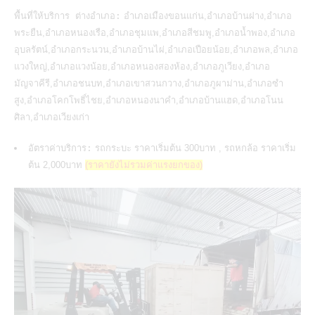
พื้นที่ให้บริการ ต่างอำเภอ:
อำเภอเมืองขอนแก่น,อำเภอบ้านฝาง,อำเภอ
พระยืน,อำเภอหนองเรือ,อำเภอชุมแพ,อำเภอสีชมพู,อำเภอน้ำพอง,อำเภอ
อุบลรัตน์,อำเภอกระนวน,อำเภอบ้านไผ่,อำเภอเปือยน้อย,อำเภอพล,อำเภอ
แวงใหญ่,อำเภอแวงน้อย,อำเภอหนองสองห้อง,อำเภอภูเวียง,อำเภอ
มัญจาคีรี,อำเภอชนบท,อำเภอเขาสวนกวาง,อำเภอภูผาม่าน,อำเภอซำ
สูง,อำเภอโคกโพธิ์ไชย,อำเภอหนองนาคำ,อำเภอบ้านแฮด,อำเภอโนน
ศิลา,อำเภอเวียงเก่า
อัตราค่าบริการ:
รถกระบะ ราคาเริ่มต้น 300บาท , รถหกล้อ ราคาเริ่ม
ต้น 2,000บาท
(ราคายังไม่รวมค่าแรงยกของ)