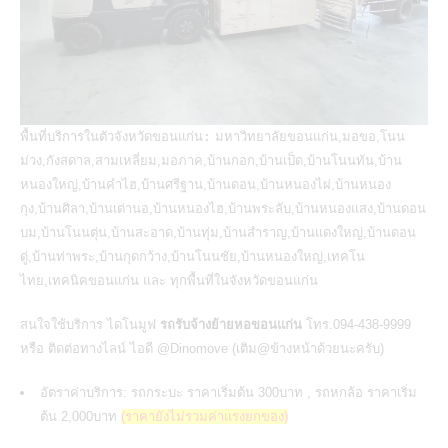
พื้นที่บริการในตัวจังหวัดขอนแก่น:
มหาวิทยาลัยขอนแก่น,มอขอ,โนน
ม่วง,กังสดาล,สามเหลี่ยม,มอภาค,บ้านกอก,บ้านเป็ด,บ้านโนนทัน,บ้าน
หนองใหญ่,บ้านคำไฮ,บ้านศรีฐาน,บ้านดอน,บ้านหนองไผ่,บ้านหนอง
กุง,บ้านศิลา,บ้านเต่านอ,บ้านหนองไฮ,บ้านพระลับ,บ้านหนองแสง,บ้านดอน
บม,บ้านโนนตุ่น,บ้านสะอาด,บ้านทุ่ม,บ้านสำราญ,บ้านแดงใหญ่,บ้านดอน
ดู่,บ้านท่าพระ,บ้านกุดกว้าง,บ้านโนนชัย,บ้านหนองใหญ่,เทคโน
ไทย,เทคนิคขอนแก่น และ ทุกพื้นที่ในจังหวัดขอนแก่น
สนใจใช้บริการ ไดโนมูฟ
รถรับจ้างย้ายหอขอนแก่น
โทร.094-438-9999
หรือ ติดต่อทางไลน์ ไอดี @Dinomove (เติม@ข้างหน้าด้วยนะครับ)
อัตราค่าบริการ: รถกระบะ ราคาเริ่มต้น 300บาท , รถหกล้อ ราคาเริ่ม
ต้น 2,000บาท
(ราคายังไม่รวมค่าแรงยกของ)