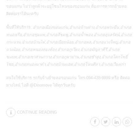
ขอนแก่น ไม่ว่าลูกค้าจะอยู่โซนไหนของขอนแก่น ต้องการหารถย้ายหอ
ติดต่อเราได้นะครับ
พื้นที่ให้บริการ:
อำเภอเมืองขอนแก่น,อำเภอบ้านฝาง,อำเภอพระยืน,อำเภอ
หนองเรือ,อำเภอชุมแพ,อำเภอสีชมพู,อำเภอน้ำพอง,อำเภออุบลรัตน์,อำเภอ
กระนวน,อำเภอบ้านไผ่,อำเภอเปือยน้อย,อำเภอพล,อำเภอแวงใหญ่,อำเภอ
แวงน้อย,อำเภอหนองสองห้อง,อำเภอภูเวียง,อำเภอมัญจาคีรี,อำเภอ
ชนบท,อำเภอเขาสวนกวาง,อำเภอภูผาม่าน,อำเภอซำสูง,อำเภอโคกโพธิ์
ไชย,อำเภอหนองนาคำ,อำเภอบ้านแฮด,อำเภอโนนศิลา,อำเภอเวียงเก่า
สนใจใช้บริการ
รถรับจ้างย้ายหอขอนแก่น
โทร.094-438-9999 หรือ ติดต่อ
ทางไลน์ ไอดี @Dinomove ได้ทุกวันครับ
CONTINUE READING