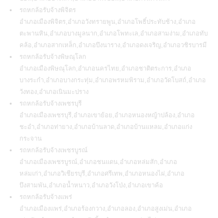
รถหกล้อรับจ้างพิจิตร
อำเภอเมืองพิจิตร,อำเภอวังทรายพูน,อำเภอโพธิ์ประทับช้าง,อำเภอ
ตะพานหิน,อำเภอบางมูลนาก,อำเภอโพทะเล,อำเภอสามง่าม,อำเภอทับ
คล้อ,อำเภอสากเหล็ก,อำเภอบึงนาราง,อำเภอดงเจริญ,อำเภอวชิรบารมี
รถหกล้อรับจ้างพิษณุโลก
อำเภอเมืองพิษณุโลก,อำเภอนครไทย,อำเภอชาติตระการ,อำเภอ
บางระกำ,อำเภอบางกระทุ่ม,อำเภอพรหมพิราม,อำเภอวัดโบสถ์,อำเภอ
วังทอง,อำเภอเนินมะปราง
รถหกล้อรับจ้างเพชรบุรี
อำเภอเมืองเพชรบุรี,อำเภอเขาย้อย,อำเภอหนองหญ้าปล้อง,อำเภอ
ชะอำ,อำเภอท่ายาง,อำเภอบ้านลาด,อำเภอบ้านแหลม,อำเภอแก่ง
กระจาน
รถหกล้อรับจ้างเพชรบูรณ์
อำเภอเมืองเพชรบูรณ์,อำเภอชนแดน,อำเภอหล่มสัก,อำเภอ
หล่มเก่า,อำเภอวิเชียรบุรี,อำเภอศรีเทพ,อำเภอหนองไผ่,อำเภอ
บึงสามพัน,อำเภอน้ำหนาว,อำเภอวังโป่ง,อำเภอเขาค้อ
รถหกล้อรับจ้างแพร่
อำเภอเมืองแพร่,อำเภอร้องกวาง,อำเภอลอง,อำเภอสูงเม่น,อำเภอ