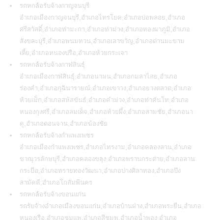
รถหกล้อรับจ้างกาญจนบุรี
อำเภอเมืองกาญจนบุรี,อำเภอไทรโยค,อำเภอบ่อพลอย,อำเภอ
ศรีสวัสดิ์,อำเภอท่ามะกา,อำเภอท่าม่วง,อำเภอทองผาภูมิ,อำเภอ
สังขละบุรี,อำเภอพนมทวน,อำเภอเลาขวัญ,อำเภอด่านมะขาม
เตี้ย,อำเภอหนองปรือ,อำเภอห้วยกระเจา
รถหกล้อรับจ้างกาฬสินธุ์
อำเภอเมืองกาฬสินธุ์,อำเภอนามน,อำเภอกมลาไสย,อำเภอ
ร่องคำ,อำเภอกุฉินารายณ์,อำเภอเขาวง,อำเภอยางตลาด,อำเภอ
ห้วยเม็ก,อำเภอสหัสขันธ์,อำเภอคำม่วง,อำเภอท่าคันโท,อำเภอ
หนองกุงศรี,อำเภอสมเด็จ,อำเภอห้วยผึ้ง,อำเภอสามชัย,อำเภอนา
คู,อำเภอดอนจาน,อำเภอฆ้องชัย
รถหกล้อรับจ้างกำแพงเพชร
อำเภอเมืองกำแพงเพชร,อำเภอไทรงาม,อำเภอคลองลาน,อำเภอ
ขาณุวรลักษบุรี,อำเภอคลองขลุง,อำเภอพรานกระต่าย,อำเภอลาน
กระบือ,อำเภอทรายทองวัฒนา,อำเภอปางศิลาทอง,อำเภอบึง
สามัคคี,อำเภอโกสัมพีนคร
รถหกล้อรับจ้างขอนแก่น
รถรับจ้างอำเภอเมืองขอนแก่น
,อำเภอบ้านฝาง,อำเภอพระยืน,อำเภอ
หนองเรือ,อำเภอชุมแพ,อำเภอสีชมพู,อำเภอน้ำพอง,อำเภอ