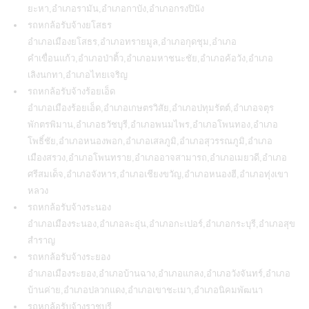
ยะหา,อำเภอรามัน,อำเภอกาบัง,อำเภอกรงปินัง
รถหกล้อรับจ้างยโสธร
อำเภอเมืองยโสธร,อำเภอทรายมูล,อำเภอกุดชุม,อำเภอ
คำเขื่อนแก้ว,อำเภอป่าติ้ว,อำเภอมหาชนะชัย,อำเภอค้อวัง,อำเภอ
เลิงนกทา,อำเภอไทยเจริญ
รถหกล้อรับจ้างร้อยเอ็ด
อำเภอเมืองร้อยเอ็ด,อำเภอเกษตรวิสัย,อำเภอปทุมรัตต์,อำเภอจตุร
พักตรพิมาน,อำเภอธวัชบุรี,อำเภอพนมไพร,อำเภอโพนทอง,อำเภอ
โพธิ์ชัย,อำเภอหนองพอก,อำเภอเสลภูมิ,อำเภอสุวรรณภูมิ,อำเภอ
เมืองสรวง,อำเภอโพนทราย,อำเภออาจสามารถ,อำเภอเมยวดี,อำเภอ
ศรีสมเด็จ,อำเภอจังหาร,อำเภอเชียงขวัญ,อำเภอหนองฮี,อำเภอทุ่งเขา
หลวง
รถหกล้อรับจ้างระนอง
อำเภอเมืองระนอง,อำเภอละอุ่น,อำเภอกะเปอร์,อำเภอกระบุรี,อำเภอสุข
สำราญ
รถหกล้อรับจ้างระยอง
อำเภอเมืองระยอง,อำเภอบ้านฉาง,อำเภอแกลง,อำเภอวังจันทร์,อำเภอ
บ้านค่าย,อำเภอปลวกแดง,อำเภอเขาชะเมา,อำเภอนิคมพัฒนา
รถหกล้อรับจ้างราชบุรี