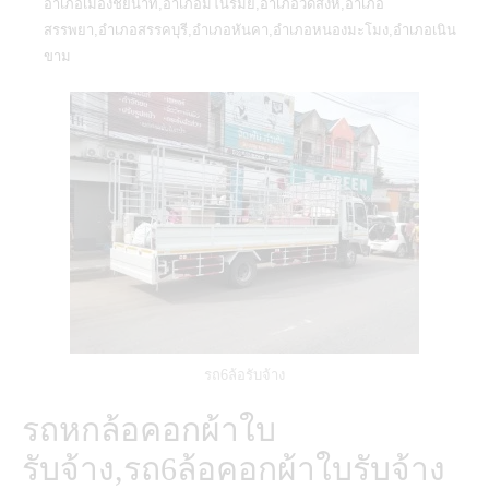
อำเภอเมืองชัยนาท,อำเภอมโนรมย์,อำเภอวัดสิงห์,อำเภอ
สรรพยา,อำเภอสรรคบุรี,อำเภอหันคา,อำเภอหนองมะโมง,อำเภอเนิน
ขาม
รถ6ล้อรับจ้าง
รถหกล้อคอกผ้าใบ
รับจ้าง,รถ6ล้อคอกผ้าใบรับจ้าง