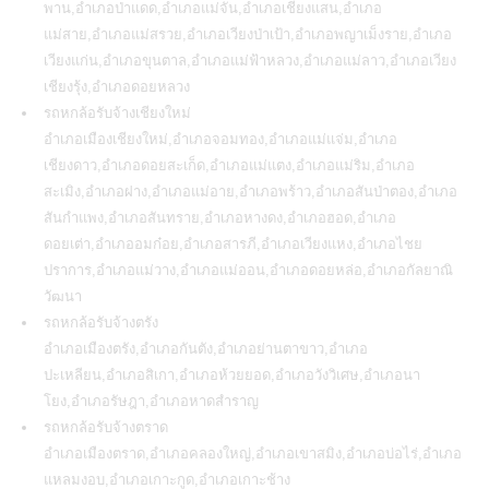
พาน,อำเภอป่าแดด,อำเภอแม่จัน,อำเภอเชียงแสน,อำเภอ
แม่สาย,อำเภอแม่สรวย,อำเภอเวียงป่าเป้า,อำเภอพญาเม็งราย,อำเภอ
เวียงแก่น,อำเภอขุนตาล,อำเภอแม่ฟ้าหลวง,อำเภอแม่ลาว,อำเภอเวียง
เชียงรุ้ง,อำเภอดอยหลวง
รถหกล้อรับจ้างเชียงใหม่
อำเภอเมืองเชียงใหม่,อำเภอจอมทอง,อำเภอแม่แจ่ม,อำเภอ
เชียงดาว,อำเภอดอยสะเก็ด,อำเภอแม่แตง,อำเภอแม่ริม,อำเภอ
สะเมิง,อำเภอฝาง,อำเภอแม่อาย,อำเภอพร้าว,อำเภอสันป่าตอง,อำเภอ
สันกำแพง,อำเภอสันทราย,อำเภอหางดง,อำเภอฮอด,อำเภอ
ดอยเต่า,อำเภออมก๋อย,อำเภอสารภี,อำเภอเวียงแหง,อำเภอไชย
ปราการ,อำเภอแม่วาง,อำเภอแม่ออน,อำเภอดอยหล่อ,อำเภอกัลยาณิ
วัฒนา
รถหกล้อรับจ้างตรัง
อำเภอเมืองตรัง,อำเภอกันตัง,อำเภอย่านตาขาว,อำเภอ
ปะเหลียน,อำเภอสิเกา,อำเภอห้วยยอด,อำเภอวังวิเศษ,อำเภอนา
โยง,อำเภอรัษฎา,อำเภอหาดสำราญ
รถหกล้อรับจ้างตราด
อำเภอเมืองตราด,อำเภอคลองใหญ่,อำเภอเขาสมิง,อำเภอบ่อไร่,อำเภอ
แหลมงอบ,อำเภอเกาะกูด,อำเภอเกาะช้าง