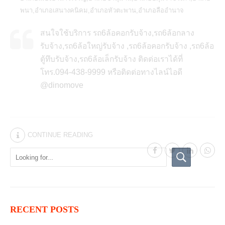
พนา,อำเภอเสนางคนิคม,อำเภอหัวตะพาน,อำเภอลืออำนาจ
สนใจใช้บริการ รถ6ล้อคอกรับจ้าง,รถ6ล้อกลาง
รับจ้าง,รถ6ล้อใหญ่รับจ้าง ,รถ6ล้อคอกรับจ้าง ,รถ6ล้อ
ตู้ทึบรับจ้าง,รถ6ล้อเล็กรับจ้าง ติดต่อเราได้ที่
โทร.094-438-9999 หรือติดต่อทางไลน์ไอดี
@dinomove
CONTINUE READING
RECENT POSTS