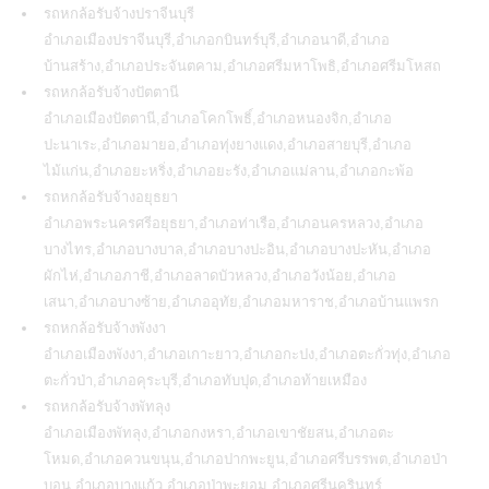
รถหกล้อรับจ้างปราจีนบุรี
อำเภอเมืองปราจีนบุรี,อำเภอกบินทร์บุรี,อำเภอนาดี,อำเภอ
บ้านสร้าง,อำเภอประจันตคาม,อำเภอศรีมหาโพธิ,อำเภอศรีมโหสถ
รถหกล้อรับจ้างปัตตานี
อำเภอเมืองปัตตานี,อำเภอโคกโพธิ์,อำเภอหนองจิก,อำเภอ
ปะนาเระ,อำเภอมายอ,อำเภอทุ่งยางแดง,อำเภอสายบุรี,อำเภอ
ไม้แก่น,อำเภอยะหริ่ง,อำเภอยะรัง,อำเภอแม่ลาน,อำเภอกะพ้อ
รถหกล้อรับจ้างอยุธยา
อำเภอพระนครศรีอยุธยา,อำเภอท่าเรือ,อำเภอนครหลวง,อำเภอ
บางไทร,อำเภอบางบาล,อำเภอบางปะอิน,อำเภอบางปะหัน,อำเภอ
ผักไห่,อำเภอภาชี,อำเภอลาดบัวหลวง,อำเภอวังน้อย,อำเภอ
เสนา,อำเภอบางซ้าย,อำเภออุทัย,อำเภอมหาราช,อำเภอบ้านแพรก
รถหกล้อรับจ้างพังงา
อำเภอเมืองพังงา,อำเภอเกาะยาว,อำเภอกะปง,อำเภอตะกั่วทุ่ง,อำเภอ
ตะกั่วป่า,อำเภอคุระบุรี,อำเภอทับปุด,อำเภอท้ายเหมือง
รถหกล้อรับจ้างพัทลุง
อำเภอเมืองพัทลุง,อำเภอกงหรา,อำเภอเขาชัยสน,อำเภอตะ
โหมด,อำเภอควนขนุน,อำเภอปากพะยูน,อำเภอศรีบรรพต,อำเภอป่า
บอน,อำเภอบางแก้ว,อำเภอป่าพะยอม,อำเภอศรีนครินทร์