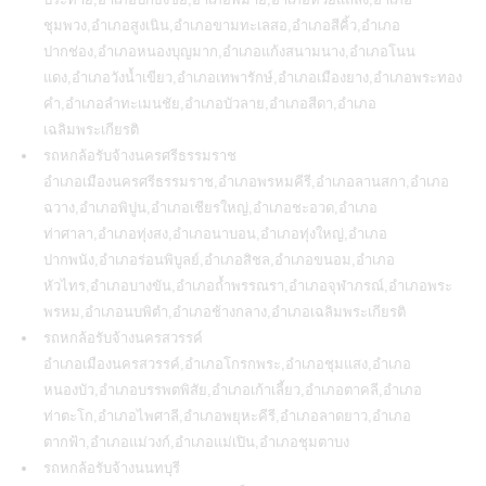
ชุมพวง,อำเภอสูงเนิน,อำเภอขามทะเลสอ,อำเภอสีคิ้ว,อำเภอ
ปากช่อง,อำเภอหนองบุญมาก,อำเภอแก้งสนามนาง,อำเภอโนน
แดง,อำเภอวังน้ำเขียว,อำเภอเทพารักษ์,อำเภอเมืองยาง,อำเภอพระทอง
คำ,อำเภอลำทะเมนชัย,อำเภอบัวลาย,อำเภอสีดา,อำเภอ
เฉลิมพระเกียรติ
รถหกล้อรับจ้างนครศรีธรรมราช
อำเภอเมืองนครศรีธรรมราช,อำเภอพรหมคีรี,อำเภอลานสกา,อำเภอ
ฉวาง,อำเภอพิปูน,อำเภอเชียรใหญ่,อำเภอชะอวด,อำเภอ
ท่าศาลา,อำเภอทุ่งสง,อำเภอนาบอน,อำเภอทุ่งใหญ่,อำเภอ
ปากพนัง,อำเภอร่อนพิบูลย์,อำเภอสิชล,อำเภอขนอม,อำเภอ
หัวไทร,อำเภอบางขัน,อำเภอถ้ำพรรณรา,อำเภอจุฬาภรณ์,อำเภอพระ
พรหม,อำเภอนบพิตำ,อำเภอช้างกลาง,อำเภอเฉลิมพระเกียรติ
รถหกล้อรับจ้างนครสวรรค์
อำเภอเมืองนครสวรรค์,อำเภอโกรกพระ,อำเภอชุมแสง,อำเภอ
หนองบัว,อำเภอบรรพตพิสัย,อำเภอเก้าเลี้ยว,อำเภอตาคลี,อำเภอ
ท่าตะโก,อำเภอไพศาลี,อำเภอพยุหะคีรี,อำเภอลาดยาว,อำเภอ
ตากฟ้า,อำเภอแม่วงก์,อำเภอแม่เปิน,อำเภอชุมตาบง
รถหกล้อรับจ้างนนทบุรี