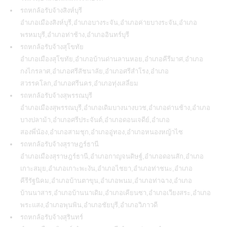
รถหกล้อรับจ้างสิงห์บุรี
อำเภอเมืองสิงห์บุรี,อำเภอบางระจัน,อำเภอค่ายบางระจัน,อำเภอ
พรหมบุรี,อำเภอท่าช้าง,อำเภออินทร์บุรี
รถหกล้อรับจ้างสุโขทัย
อำเภอเมืองสุโขทัย,อำเภอบ้านด่านลานหอย,อำเภอคีรีมาศ,อำเภอ
กงไกรลาศ,อำเภอศรีสัชนาลัย,อำเภอศรีสำโรง,อำเภอ
สวรรคโลก,อำเภอศรีนคร,อำเภอทุ่งเสลี่ยม
รถหกล้อรับจ้างสุพรรณบุรี
อำเภอเมืองสุพรรณบุรี,อำเภอเดิมบางนางบวช,อำเภอด่านช้าง,อำเภอ
บางปลาม้า,อำเภอศรีประจันต์,อำเภอดอนเจดีย์,อำเภอ
สองพี่น้อง,อำเภอสามชุก,อำเภออู่ทอง,อำเภอหนองหญ้าไซ
รถหกล้อรับจ้างสุราษฎร์ธานี
อำเภอเมืองสุราษฎร์ธานี,อำเภอกาญจนดิษฐ์,อำเภอดอนสัก,อำเภอ
เกาะสมุย,อำเภอเกาะพะงัน,อำเภอไชยา,อำเภอท่าชนะ,อำเภอ
คีรีรัฐนิคม,อำเภอบ้านตาขุน,อำเภอพนม,อำเภอท่าฉาง,อำเภอ
บ้านนาสาร,อำเภอบ้านนาเดิม,อำเภอเคียนซา,อำเภอเวียงสระ,อำเภอ
พระแสง,อำเภอพุนพิน,อำเภอชัยบุรี,อำเภอวิภาวดี
รถหกล้อรับจ้างสุรินทร์