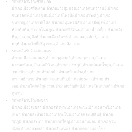
รถหกล้อรับจ้างศรีสะเกษ
อำเภอเมืองศรีสะเกษ,อำเภอยางชุมน้อย,อำเภอกันทรารมย์,อำเภอ
กันทรลักษ์,อำเภอขุขันธ์,อำเภอไพรบึง,อำเภอปรางค์กู่,อำเภอ
ขุนหาญ,อำเภอราษีไศล,อำเภออุทุมพรพิสัย,อำเภอบึงบูรพ์,อำเภอ
ห้วยทับทัน,อำเภอโนนคูณ,อำเภอศรีรัตนะ,อำเภอน้ำเกลี้ยง,อำเภอวัง
หิน,อำเภอภูสิงห์,อำเภอเมืองจันทร์,อำเภอเบญจลักษ์,อำเภอ
พยุห์,อำเภอโพธิ์ศรีสุวรรณ,อำเภอศิลาลาด
รถหกล้อรับจ้างสกลนคร
อำเภอเมืองสกลนคร,อำเภอกุสุมาลย์,อำเภอกุดบาก,อำเภอ
พรรณานิคม,อำเภอพังโคน,อำเภอวาริชภูมิ,อำเภอนิคมน้ำอูน,อำเภอ
วานรนิวาส,อำเภอคำตากล้า,อำเภอบ้านม่วง,อำเภอ
อากาศอำนวย,อำเภอสว่างแดนดิน,อำเภอส่องดาว,อำเภอเต่า
งอย,อำเภอโคกศรีสุพรรณ,อำเภอเจริญศิลป์,อำเภอโพนนาแก้ว,อำเภอ
ภูพาน
รถหกล้อรับจ้างสงขลา
อำเภอเมืองสงขลา,อำเภอสทิงพระ,อำเภอจะนะ,อำเภอนาทวี,อำเภอ
เทพา,อำเภอสะบ้าย้อย,อำเภอระโนด,อำเภอกระแสสินธุ์,อำเภอ
รัตภูมิ,อำเภอสะเดา,อำเภอหาดใหญ่,อำเภอนาหม่อม,อำเภอควน
เนียง,อำเภอบางกล่ำ,อำเภอสิงหนคร,อำเภอคลองหอยโข่ง