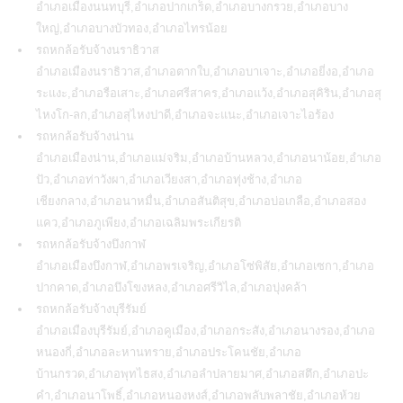
อําเภอเมืองนนทบุรี,อําเภอปากเกร็ด,อําเภอบางกรวย,อําเภอบาง
ใหญ่,อําเภอบางบัวทอง,อําเภอไทรน้อย
รถหกล้อรับจ้างนราธิวาส
อำเภอเมืองนราธิวาส,อำเภอตากใบ,อำเภอบาเจาะ,อำเภอยี่งอ,อำเภอ
ระแงะ,อำเภอรือเสาะ,อำเภอศรีสาคร,อำเภอแว้ง,อำเภอสุคิริน,อำเภอสุ
ไหงโก-ลก,อำเภอสุไหงปาดี,อำเภอจะแนะ,อำเภอเจาะไอร้อง
รถหกล้อรับจ้างน่าน
อำเภอเมืองน่าน,อำเภอแม่จริม,อำเภอบ้านหลวง,อำเภอนาน้อย,อำเภอ
ปัว,อำเภอท่าวังผา,อำเภอเวียงสา,อำเภอทุ่งช้าง,อำเภอ
เชียงกลาง,อำเภอนาหมื่น,อำเภอสันติสุข,อำเภอบ่อเกลือ,อำเภอสอง
แคว,อำเภอภูเพียง,อำเภอเฉลิมพระเกียรติ
รถหกล้อรับจ้างบึงกาฬ
อำเภอเมืองบึงกาฬ,อำเภอพรเจริญ,อำเภอโซ่พิสัย,อำเภอเซกา,อำเภอ
ปากคาด,อำเภอบึงโขงหลง,อำเภอศรีวิไล,อำเภอบุ่งคล้า
รถหกล้อรับจ้างบุรีรัมย์
อำเภอเมืองบุรีรัมย์,อำเภอคูเมือง,อำเภอกระสัง,อำเภอนางรอง,อำเภอ
หนองกี่,อำเภอละหานทราย,อำเภอประโคนชัย,อำเภอ
บ้านกรวด,อำเภอพุทไธสง,อำเภอลำปลายมาศ,อำเภอสตึก,อำเภอปะ
คำ,อำเภอนาโพธิ์,อำเภอหนองหงส์,อำเภอพลับพลาชัย,อำเภอห้วย