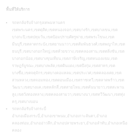
พื้นที่ให้บริการ
รถหกล้อรับจ้างกรุงเทพมหานคร
เขตพระนคร,เขตดุสิต,เขตหนองจอก,เขตบางรัก,เขตบางเขน,เขต
บางกะปิ,เขตปทุมวัน,เขตป้อมปราบศัตรูพ่าย,เขตพระโขนง,เขต
มีนบุรี,เขตลาดกระบัง,เขตยานนาวา,เขตสัมพันธวงศ์,เขตพญาไท,เขต
ธนบุรี,เขตบางกอกใหญ่,เขตห้วยขวาง,เขตคลองสาน,เขตตลิ่งชัน,เขต
บางกอกน้อย,เขตบางขุนเทียน,เขตภาษีเจริญ,เขตหนองแขม,เขต
ราษฎร์บูรณะ,เขตบางพลัด,เขตดินแดง,เขตบึงกุ่ม,เขตสาทร,เขต
บางซื่อ,เขตจตุจักร,เขตบางคอแหลม,เขตประเวศ,เขตคลองเตย,เขต
สวนหลวง,เขตจอมทอง,เขตดอนเมือง,เขตราชเทวี,เขตลาดพร้าว,เขต
วัฒนา,เขตบางแค,เขตหลักสี่,เขตสายไหม,เขตคันนายาว,เขตสะพาน
สูง,เขตวังทองหลาง,เขตคลองสามวา,เขตบางนา,เขตทวีวัฒนา,เขตทุ่ง
ครุ,เขตบางบอน
รถหกล้อรับจ้างกระบี่
อำเภอเมืองกระบี่,อำเภอเขาพนม,อำเภอเกาะลันตา,อำเภอ
คลองท่อม,อำเภออ่าวลึก,อำเภอปลายพระยา,อำเภอลำทับ,อำเภอเหนือ
คลอง