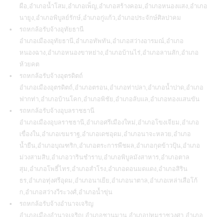
ผือ,อำเภอน้ำโสม,อำเภอเพ็ญ,อำเภอสร้างคอม,อำเภอหนองแสง,อำเภอ
นายูง,อำเภอพิบูลย์รักษ์,อำเภอกู่แก้ว,อำเภอประจักษ์ศิลปาคม
รถหกล้อรับจ้างอุทัยธานี
อำเภอเมืองอุทัยธานี,อำเภอทัพทัน,อำเภอสว่างอารมณ์,อำเภอ
หนองฉาง,อำเภอหนองขาหย่าง,อำเภอบ้านไร่,อำเภอลานสัก,อำเภอ
ห้วยคต
รถหกล้อรับจ้างอุตรดิตถ์
อำเภอเมืองอุตรดิตถ์,อำเภอตรอน,อำเภอท่าปลา,อำเภอน้ำปาด,อำเภอ
ฟากท่า,อำเภอบ้านโคก,อำเภอพิชัย,อำเภอลับแล,อำเภอทองแสนขัน
รถหกล้อรับจ้างอุบลราชธานี
อำเภอเมืองอุบลราชธานี,อำเภอศรีเมืองใหม่,อำเภอโขงเจียม,อำเภอ
เขื่องใน,อำเภอเขมราฐ,อำเภอเดชอุดม,อำเภอนาจะหลวย,อำเภอ
น้ำยืน,อำเภอบุณฑริก,อำเภอตระการพืชผล,อำเภอกุดข้าวปุ้น,อำเภอ
ม่วงสามสิบ,อำเภอวารินชำราบ,อำเภอพิบูลมังสาหาร,อำเภอตาล
สุม,อำเภอโพธิ์ไทร,อำเภอสำโรง,อำเภอดอนมดแดง,อำเภอสิริน
ธร,อำเภอทุ่งศรีอุดม,อำเภอนาเยีย,อำเภอนาตาล,อำเภอเหล่าเสือโก้
ก,อำเภอสว่างวีระวงศ์,อำเภอน้ำขุ่น
รถหกล้อรับจ้างอำนาจเจริญ
อำเภอเมืองอำนาจเจริญ,อำเภอชานุมาน,อำเภอปทุมราชวงศา,อำเภอ