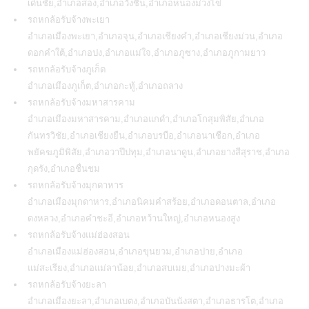
เด่นชัย,อำเภอสอง,อำเภอวังชิ้น,อำเภอหนองม่วงไข่
รถหกล้อรับจ้างพะเยา
อำเภอเมืองพะเยา,อำเภอจุน,อำเภอเชียงคำ,อำเภอเชียงม่วน,อำเภอ
ดอกคำใต้,อำเภอปง,อำเภอแม่ใจ,อำเภอภูซาง,อำเภอภูกามยาว
รถหกล้อรับจ้างภูเก็ต
อำเภอเมืองภูเก็ต,อำเภอกะทู้,อำเภอถลาง
รถหกล้อรับจ้างมหาสารคาม
อำเภอเมืองมหาสารคาม,อำเภอแกดำ,อำเภอโกสุมพิสัย,อำเภอ
กันทรวิชัย,อำเภอเชียงยืน,อำเภอบรบือ,อำเภอนาเชือก,อำเภอ
พยัคฆภูมิพิสัย,อำเภอวาปีปทุม,อำเภอนาดูน,อำเภอยางสีสุราช,อำเภอ
กุดรัง,อำเภอชื่นชม
รถหกล้อรับจ้างมุกดาหาร
อำเภอเมืองมุกดาหาร,อำเภอนิคมคำสร้อย,อำเภอดอนตาล,อำเภอ
ดงหลวง,อำเภอคำชะอี,อำเภอหว้านใหญ่,อำเภอหนองสูง
รถหกล้อรับจ้างแม่ฮ่องสอน
อำเภอเมืองแม่ฮ่องสอน,อำเภอขุนยวม,อำเภอปาย,อำเภอ
แม่สะเรียง,อำเภอแม่ลาน้อย,อำเภอสบเมย,อำเภอปางมะผ้า
รถหกล้อรับจ้างยะลา
อำเภอเมืองยะลา,อำเภอเบตง,อำเภอบันนังสตา,อำเภอธารโต,อำเภอ