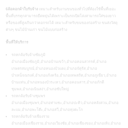
6ล้อคอกผ้าใบรับจ้าง
เหมาะสำหรับงานขนของทั่วไปที่ต้องใช้พื้นที่เยอะ
พื้นที่บรรทุกสามารถยืดหยุ่นได้เพราะเป็นรถเปิดโล่งสามารถใส่ของยาว
หรือของที่สูงเกินกว่าคอกรถได้ เหมาะสำหรับขนของก่อสร้าง ขนส่งวัสดุ
ต่างๆ
ขนไม้บ้านเก่า
ขนไม้แบบก่อสร้าง
พื้นที่ให้บริการ
รถหกล้อรับจ้างชัยภูมิ
อำเภอเมืองชัยภูมิ,อำเภอบ้านเขว้า,อำเภอคอนสวรรค์,อำเภอ
เกษตรสมบูรณ์,อำเภอหนองบัวแดง,อำเภอจัตุรัส,อำเภอ
บำเหน็จณรงค์,อำเภอแก้งคร้อ,อำเภอเทพสถิต,อำเภอภูเขียว,อำเภอ
บ้านแท่น,อำเภอหนองบัวระเหว,อำเภอคอนสาร,อำเภอภักดี
ชุมพล,อำเภอเนินสง่า,อำเภอซับใหญ่
รถหกล้อรับจ้างชุมพร
อำเภอเมืองชุมพร,อำเภอท่าแซะ,อำเภอปะทิว,อำเภอหลังสวน,อำเภอ
ละแม,อำเภอพะโต๊ะ,อำเภอสวี,อำเภอทุ่งตะโก
รถหกล้อรับจ้างเชียงราย
อำเภอเมืองเชียงราย,อำเภอเวียงชัย,อำเภอเชียงของ,อำเภอเทิง,อำเภอ