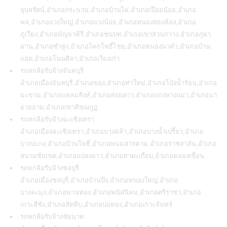
อุบลรัตน์,อำเภอกระนวน,อำเภอบ้านไผ่,อำเภอเปือยน้อย,อำเภอ
พล,อำเภอแวงใหญ่,อำเภอแวงน้อย,อำเภอหนองสองห้อง,อำเภอ
ภูเวียง,อำเภอมัญจาคีรี,อำเภอชนบท,อำเภอเขาสวนกวาง,อำเภอภูผา
ม่าน,อำเภอซำสูง,อำเภอโคกโพธิ์ไชย,อำเภอหนองนาคำ,อำเภอบ้าน
แฮด,อำเภอโนนศิลา,อำเภอเวียงเก่า
รถหกล้อรับจ้างจันทบุรี
อำเภอเมืองจันทบุรี,อำเภอขลุง,อำเภอท่าใหม่,อำเภอโป่งน้ำร้อน,อำเภอ
มะขาม,อำเภอแหลมสิงห์,อำเภอสอยดาว,อำเภอแก่งหางแมว,อำเภอนา
ยายอาม,อำเภอเขาคิชฌกูฏ
รถหกล้อรับจ้างฉะเชิงเทรา
อำเภอเมืองฉะเชิงเทรา,อำเภอบางคล้า,อำเภอบางน้ำเปรี้ยว,อำเภอ
บางปะกง,อำเภอบ้านโพธิ์,อำเภอพนมสารคาม,อำเภอราชสาส์น,อำเภอ
สนามชัยเขต,อำเภอแปลงยาว,อำเภอท่าตะเกียบ,อำเภอคลองเขื่อน
รถหกล้อรับจ้างชลบุรี
อำเภอเมืองชลบุรี,อำเภอบ้านบึง,อำเภอหนองใหญ่,อำเภอ
บางละมุง,อำเภอพานทอง,อำเภอพนัสนิคม,อำเภอศรีราชา,อำเภอ
เกาะสีชัง,อำเภอสัตหีบ,อำเภอบ่อทอง,อำเภอเกาะจันทร์
รถหกล้อรับจ้างชัยนาท