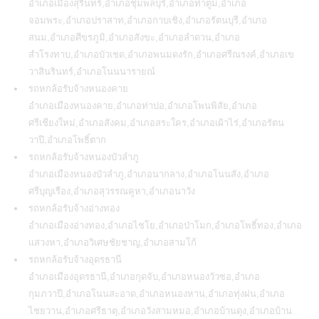
อำเภอเมืองสุรินทร์,อำเภอชุมพลบุรี,อำเภอท่าตูม,อำเภอ
จอมพระ,อำเภอปราสาท,อำเภอกาบเชิง,อำเภอรัตนบุรี,อำเภอ
สนม,อำเภอศีขรภูมิ,อำเภอสังขะ,อำเภอลำดวน,อำเภอ
สำโรงทาบ,อำเภอบัวเชด,อำเภอพนมดงรัก,อำเภอศรีณรงค์,อำเภอเข
วาสินรินทร์,อำเภอโนนนารายณ์
รถหกล้อรับจ้างหนองคาย
อำเภอเมืองหนองคาย,อำเภอท่าบ่อ,อำเภอโพนพิสัย,อำเภอ
ศรีเชียงใหม่,อำเภอสังคม,อำเภอสระใคร,อำเภอเฝ้าไร่,อำเภอรัตน
วาปี,อำเภอโพธิ์ตาก
รถหกล้อรับจ้างหนองบัวลำภู
อำเภอเมืองหนองบัวลำภู,อำเภอนากลาง,อำเภอโนนสัง,อำเภอ
ศรีบุญเรือง,อำเภอสุวรรณคูหา,อำเภอนาวัง
รถหกล้อรับจ้างอ่างทอง
อำเภอเมืองอ่างทอง,อำเภอไชโย,อำเภอป่าโมก,อำเภอโพธิ์ทอง,อำเภอ
แสวงหา,อำเภอวิเศษชัยชาญ,อำเภอสามโก้
รถหกล้อรับจ้างอุดรธานี
อำเภอเมืองอุดรธานี,อำเภอกุดจับ,อำเภอหนองวัวซอ,อำเภอ
กุมภวาปี,อำเภอโนนสะอาด,อำเภอหนองหาน,อำเภอทุ่งฝน,อำเภอ
ไชยวาน,อำเภอศรีธาตุ,อำเภอวังสามหมอ,อำเภอบ้านดุง,อำเภอบ้าน