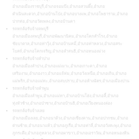
อำเภอเมืองราชบุรี,อำเภอจอมบึง,อำเภอสวนผึ้ง,อำเภอ
ดำเนินสะดวก,อำเภอบ้านโป่ง,อำเภอบางแพ,อำเภอโพธาราม,อำเภอ
ปากท่อ,อำเภอวัดเพลง,อำเภอบ้านคา
รถหกล้อรับจ้างลพบุรี
อำเภอเมืองลพบุรี,อำเภอพัฒนานิคม,อำเภอโคกสำโรง,อำเภอ
ชัยบาดาล,อำเภอท่าวุ้ง,อำเภอบ้านหมี่,อำเภอท่าหลวง,อำเภอสระ
โบสถ์,อำเภอโคกเจริญ,อำเภอลำสนธิ,อำเภอหนองม่วง
รถหกล้อรับจ้างลำปาง
อำเภอเมืองลำปาง,อำเภอแม่เมาะ,อำเภอเกาะคา,อำเภอ
เสริมงาม,อำเภองาว,อำเภอแจ้ห่ม,อำเภอวังเหนือ,อำเภอเถิน,อำเภอ
แม่พริก,อำเภอแม่ทะ,อำเภอสบปราบ,อำเภอห้างฉัตร,อำเภอเมืองปาน
รถหกล้อรับจ้างลำพูน
อำเภอเมืองลำพูน,อำเภอแม่ทา,อำเภอบ้านโฮ่ง,อำเภอลี้,อำเภอ
ทุ่งหัวช้าง,อำเภอป่าซาง,อำเภอบ้านธิ,อำเภอเวียงหนองล่อง
รถหกล้อรับจ้างเลย
อำเภอเมืองเลย,อำเภอนาด้วง,อำเภอเชียงคาน,อำเภอปากชม,อำเภอ
ด่านซ้าย,อำเภอนาแห้ว,อำเภอภูเรือ,อำเภอท่าลี่,อำเภอวังสะพุง,อำเภอ
ภูกระดึง,อำเภอภูหลวง,อำเภอผาขาว,อำเภอเอราวัณ,อำเภอหนองหิน