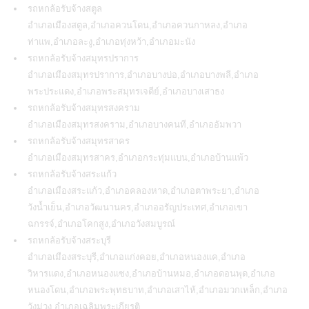
รถหกล้อรับจ้างสตูล
อำเภอเมืองสตูล,อำเภอควนโดน,อำเภอควนกาหลง,อำเภอ
ท่าแพ,อำเภอละงู,อำเภอทุ่งหว้า,อำเภอมะนัง
รถหกล้อรับจ้างสมุทรปราการ
อำเภอเมืองสมุทรปราการ,อำเภอบางบ่อ,อำเภอบางพลี,อำเภอ
พระประแดง,อำเภอพระสมุทรเจดีย์,อำเภอบางเสาธง
รถหกล้อรับจ้างสมุทรสงคราม
อำเภอเมืองสมุทรสงคราม,อำเภอบางคนที,อำเภออัมพวา
รถหกล้อรับจ้างสมุทรสาคร
อำเภอเมืองสมุทรสาคร,อำเภอกระทุ่มแบน,อำเภอบ้านแพ้ว
รถหกล้อรับจ้างสระแก้ว
อำเภอเมืองสระแก้ว,อำเภอคลองหาด,อำเภอตาพระยา,อำเภอ
วังน้ำเย็น,อำเภอวัฒนานคร,อำเภออรัญประเทศ,อำเภอเขา
ฉกรรจ์,อำเภอโคกสูง,อำเภอวังสมบูรณ์
รถหกล้อรับจ้างสระบุรี
อำเภอเมืองสระบุรี,อำเภอแก่งคอย,อำเภอหนองแค,อำเภอ
วิหารแดง,อำเภอหนองแซง,อำเภอบ้านหมอ,อำเภอดอนพุด,อำเภอ
หนองโดน,อำเภอพระพุทธบาท,อำเภอเสาไห้,อำเภอมวกเหล็ก,อำเภอ
วังม่วง,อำเภอเฉลิมพระเกียรติ