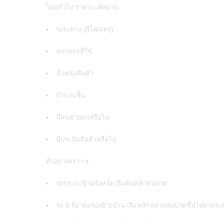
โดยทั่วไป ราคาจะคิดจาก:
ระยะทาง (กิโลเมตร)
ขนาดรถที่ใช้
น้ำหนักสินค้า
จำนวนชิ้น
มีคนช่วยยกหรือไม่
มีประกันสินค้าหรือไม่
ตัวอย่างคร่าว ๆ:
รถกระบะข้ามจังหวัด เริ่มต้นหลักพันบาท
รถ 6 ล้อ ขนของย้ายบ้าน เริ่มหลักหลายพันบาทขึ้นไปตามร