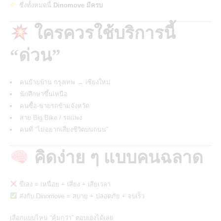
ซึ่งทั้งหมดนี้
Dinomove มีครบ
ใครควรใช้บริการนี้
“ด่วน”
คนย้ายบ้าน กรุงเทพ → เชียงใหม่
นักศึกษาขึ้นเหนือ
คนซื้อ-ขายรถข้ามจังหวัด
สาย Big Bike / รถแพง
คนที่ “ไม่อยากเสี่ยงชีวิตบนถนน”
คิดง่าย ๆ แบบคนฉลาด
ขี่เอง = เหนื่อย + เสี่ยง + เสียเวลา
ส่งกับ Dinomove = สบาย + ปลอดภัย + จบเร็ว
เลือกแบบไหน “คุ้มกว่า” ตอบเองได้เลย